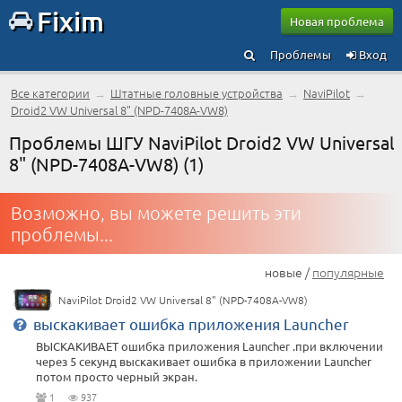
Fixim
Новая проблема
Проблемы
Вход
Все категории
→
Штатные головные устройства
→
NaviPilot
→
Droid2 VW Universal 8" (NPD-7408A-VW8)
Проблемы ШГУ NaviPilot Droid2 VW Universal
8" (NPD-7408A-VW8) (1)
Возможно, вы можете решить эти
проблемы...
новые /
популярные
NaviPilot Droid2 VW Universal 8" (NPD-7408A-VW8)
выскакивает ошибка приложения Launcher
ВЫСКАКИВАЕТ ошибка приложения Launcher .при включении
через 5 секунд выскакивает ошибка в приложении Launcher
потом просто черный экран.
1
937