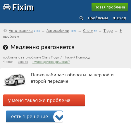
Fixim
Новая проблема
Проблемы
Вход
Авто-техника
→
Автомобили
→
Chery
→
Tiggo
→
9
2163
1028
12
проблем
Медленно разгоняется
проблема с автомобилем Chery Tiggo /
Нижний Новгород
4 июля
ышако
нужно срочное решение?
Плохо набирает обороты на первой и
второй передаче
у меня такая же проблема
есть 1 решение