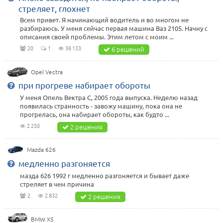
стреляет, глохнет
Всем привет. Я начинающий водитель и во многом не
разбираюсь. У меня сейчас первая машина Ваз 2105. Начну с
описания своей проблемы. Этим летом с моим ...
20
1
36 133
6 решений
Opel Vectra
при прогреве набирает обороты
У меня Опель Вектра С, 2005 года выпуска. Неделю назад
появилась странность - завожу машину, пока она не
прогрелась, она набирает обороты, как будто ...
2 250
2 решения
Mazda 626
медленно разгоняется
мазда 626 1992 г медленно разгоняется и бывает даже
стреляет в чем причина
2
2 832
2 решения
BMW X5