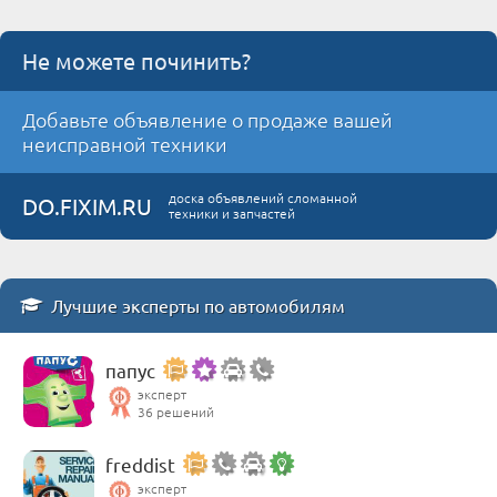
Не можете починить?
Добавьте объявление о продаже вашей
неисправной техники
доска объявлений сломанной
DO.FIXIM.RU
техники и запчастей
Лучшие эксперты по автомобилям
папус
эксперт
36 решений
freddist
эксперт