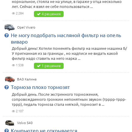
нормальное, стояла не на улице, в гараже у отца несколько
лет. Сейчас я взял ее себе попользоваться ...
2 284
4 решения
Opel Vivaro
Не могу подобрать масляной фильтр на опель
виваро
Добрый день! Хотели поменять фильтр на машине машина Б/
У пригнанная из за границы , но надписи не видать какой
фильтр надо ставить на него марка ...
1 538
1 решение
ВАЗ Калина
Тормоза плохо тормозят
Добрый день. После экстренного торможения,
сопровождаемого громким непонятным звуком (трррр-тррр-
тррр), педаль тормоза стала мягкой, тормозит в ...
2 107
Volvo S40
Компьютер не открывается