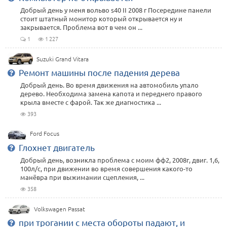
Добрый день у меня вольво s40 II 2008 г Посередине панели
стоит штатный монитор который открывается ну и
закрывается. Проблема вот в чем он ...
1
1 227
Suzuki Grand Vitara
Ремонт машины после падения дерева
Добрый день. Во время движения на автомобиль упало
дерево. Необходима замена капота и переднего правого
крыла вместе с фарой. Так же диагностика ...
393
Ford Focus
Глохнет двигатель
Добрый день, возникла проблема с моим фф2, 2008г, двиг. 1,6,
100л/с, при движении во время совершения какого-то
манёвра при выжимании сцепления, ...
358
Volkswagen Passat
при трогании с места обороты падают, и