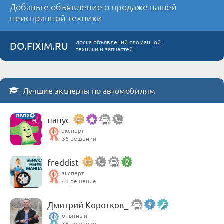
Добавьте объявление о продаже вашей
неисправной техники
доска объявлений сломанной
DO.FIXIM.RU
техники и запчастей
Лучшие эксперты по автомобилям
папус
эксперт
36 решений
freddist
эксперт
41 решение
Дмитрий Коротков_
опытный
38 решений