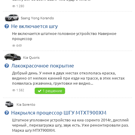
1 280
Ssang Yong Korando
Не включается шгу
Не включается штатное головное устройство Наверное
процессор
649
Kia Quoris
Лакокрасочное покрытие
Добрый день. У меня в двух местах откололась краска,
видимо от мелких камней при езде на трассе, в этих местах
появилась ржавчина, грунтовки не видно...
1 582
1 решение
Kia Sorento
Накрылся процессор ШГУ МТХТ900ХМ
Штатное уголовное устройство на киа соренто 2014г, дисплей
черный , перезагрузка шгу, звук есть. Уже ремонтировали раз.
Марка шгу МТХТ900ХМ.