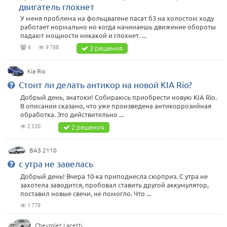
двигатель глохнет
У меня проблема на фольцвагене пасат б3 на холостом ходу
работает нормально но когда начинаешь движение обороты
падают мощности никакой и глохнет. ...
6
9 788
3 решения
Kia Rio
Стоит ли делать антикор на новой KIA Rio?
Добрый день, знатоки! Собираюсь приобрести новую KIA Rio.
В описании сказано, что уже произведена антикоррозийная
обработка. Это действительно ...
2 530
2 решения
ВАЗ 2110
с утра не завелась
Добрый день! Вчера 10-ка приподнесла сюрприз. С утра не
захотела заводится, пробовал ставить другой аккумулятор,
поставил новые свечи, не помогло. Что ...
1 779
Chevrolet Lacetti