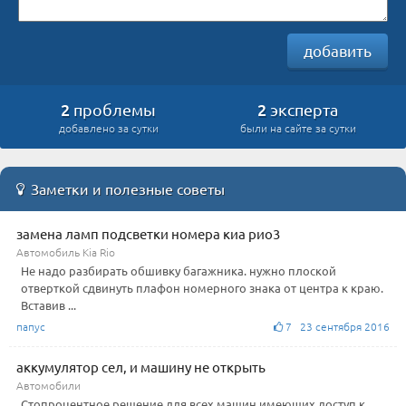
добавить
2
2
проблемы
эксперта
добавлено за сутки
были на сайте за сутки
Заметки и полезные советы
замена ламп подсветки номера киа рио3
Автомобиль Kia Rio
Не надо разбирать обшивку багажника. нужно плоской
отверткой сдвинуть плафон номерного знака от центра к краю.
Вставив ...
папус
7 23 сентября 2016
аккумулятор сел, и машину не открыть
Автомобили
Стопроцентное решение для всех машин имеющих доступ к