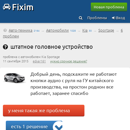
Fixim
Новая проблема
Проблемы
Вход
Авто-техника
→
Автомобили
→
Kia
→
Sportage
→
6
2164
1028
30
проблем
штатное головное устройство
проблема с автомобилем Kia Sportage
11 сентября 2015
edvar161
нужно срочное решение?
Добрый день, подскажите не работают
кнопки аудио с руля на ГУ китайского
производства, на простом родном все
работает, заранее спасибо
у меня такая же проблема
есть 1 решение