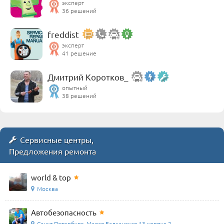
эксперт
36 решений
freddist
эксперт
41 решение
Дмитрий Коротков_
опытный
38 решений
Сервисные центры,
Предложения ремонта
world & top
Москва
Автобезопасность
Санкт-Петербург, Малая Балканская 13 корпус 2