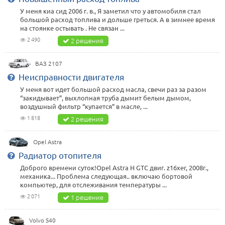
У меня киа сид 2006 г. в., Я заметил что у автомобиля стал
большой расход топлива и дольше греться. А в зимнее время
на стоянке остывать . Не связан ...
2 490
2 решения
ВАЗ 2107
Неисправности двигателя
У меня вот идет большой расход масла, свечи раз за разом
“закидывает”, выхлопная труба дымит белым дымом,
воздушный фильтр “купается” в масле, ...
1 818
2 решения
Opel Astra
Радиатор отопителя
Доброго времени суток!Opel Astra H GTC двиг. z16xer, 2008г.,
механика... Проблема следующая.. включаю бортовой
компьютер, для отслеживания температуры ...
2 071
1 решение
Volvo S40