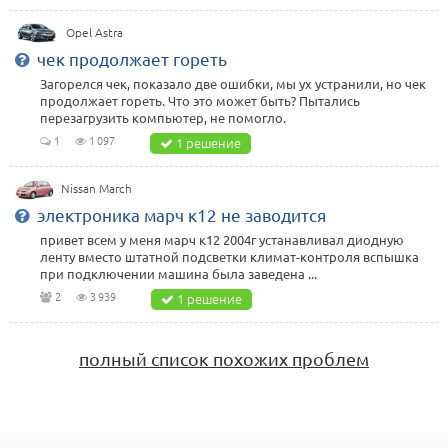
Opel Astra
чек продолжает гореть
Загорелся чек, показало две ошибки, мы ух устранили, но чек
продолжает гореть. Что это может быть? Пытались
перезагрузить компьютер, не помогло.
1
1 097
1 решение
Nissan March
электроника марч к12 не заводится
привет всем у меня марч к12 2004г устанавливал диодную
ленту вместо штатной подсветки климат-контроля вспышка
при подключении машина была заведена ...
2
3 939
1 решение
полный список похожих проблем