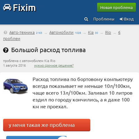
Fixim
Новая проблема
Проблемы
Вход
Авто-техника
→
Автомобили
→
Kia
→
Rio
→
6
2163
1028
30
проблем
Большой расход топлива
проблема с автомобилем Kia Rio
1 августа 2016
нужно срочное решение?
Расход топлива по бортовому компьютеру
всегда показывает не меньше 10л/100км,
чаще всего 13л/100км. Заливал 10 литров
ездил по городу кончились, а я даже 100
км не проехал.
у меня такая же проблема