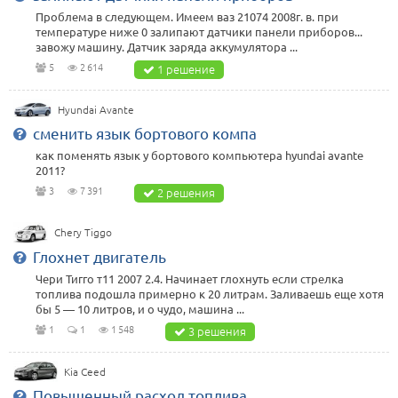
Проблема в следующем. Имеем ваз 21074 2008г. в. при
температуре ниже 0 залипают датчики панели приборов...
завожу машину. Датчик заряда аккумулятора ...
5
2 614
1 решение
Hyundai Avante
сменить язык бортового компа
как поменять язык у бортового компьютера hyundai avante
2011?
3
7 391
2 решения
Chery Tiggo
Глохнет двигатель
Чери Тигго т11 2007 2.4. Начинает глохнуть если стрелка
топлива подошла примерно к 20 литрам. Заливаешь еще хотя
бы 5 — 10 литров, и о чудо, машина ...
1
1
1 548
3 решения
Kia Ceed
Повышенный расход топлива