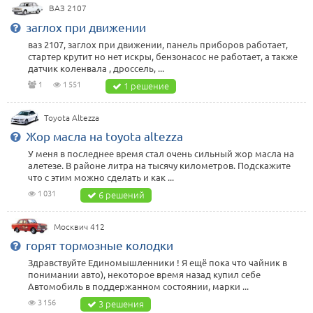
ВАЗ 2107
заглох при движении
ваз 2107, заглох при движении, панель приборов работает,
стартер крутит но нет искры, бензонасос не работает, а также
датчик коленвала , дроссель, ...
1
1 551
1 решение
Toyota Altezza
Жор масла на toyota altezza
У меня в последнее время стал очень сильный жор масла на
алетезе. В районе литра на тысячу километров. Подскажите
что с этим можно сделать и как ...
1 031
6 решений
Москвич 412
горят тормозные колодки
Здравствуйте Единомышленники ! Я ещё пока что чайник в
понимании авто), некоторое время назад купил себе
Автомобиль в поддержанном состоянии, марки ...
3 156
3 решения