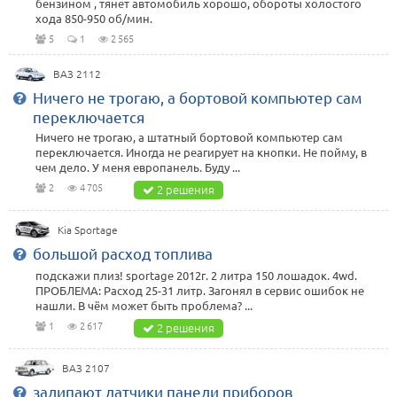
бензином , тянет автомобиль хорошо, обороты холостого
хода 850-950 об/мин.
5
1
2 565
ВАЗ 2112
Ничего не трогаю, а бортовой компьютер сам
переключается
Ничего не трогаю, а штатный бортовой компьютер сам
переключается. Иногда не реагирует на кнопки. Не пойму, в
чем дело. У меня европанель. Буду ...
2
4 705
2 решения
Kia Sportage
большой расход топлива
подскажи плиз! sportage 2012г. 2 литра 150 лошадок. 4wd.
ПРОБЛЕМА: Расход 25-31 литр. Загонял в сервис ошибок не
нашли. В чём может быть проблема? ...
1
2 617
2 решения
ВАЗ 2107
залипают датчики панели приборов