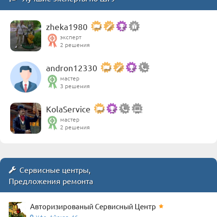
zheka1980
эксперт
2 решения
andron12330
мастер
3 решения
KolaService
мастер
2 решения
Сервисные центры,
Предложения ремонта
Авторизированый Сервисный Центр
Уфа, Айская, 46