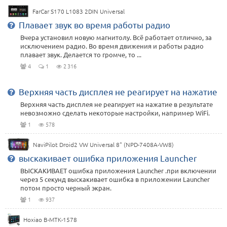
FarCar S170 L1083 2DIN Universal
Плавает звук во время работы радио
Вчера установил новую магнитолу. Всё работает отлично, за
исключением радио. Во время движения и работы радио
плавает звук. Делается то громче, то ...
4
1
2 316
Верхняя часть дисплея не реагирует на нажатие
Верхняя часть дисплея не реагирует на нажатие в результате
невозможно сделать некоторые настройки, например WiFi.
1
578
NaviPilot Droid2 VW Universal 8" (NPD-7408A-VW8)
выскакивает ошибка приложения Launcher
ВЫСКАКИВАЕТ ошибка приложения Launcher .при включении
через 5 секунд выскакивает ошибка в приложении Launcher
потом просто черный экран.
1
937
Hoxiao B-MTK-1578