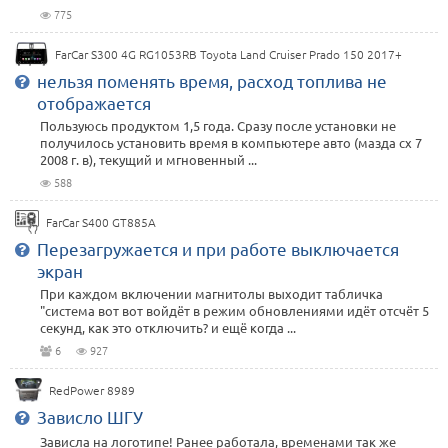
775
FarCar S300 4G RG1053RB Toyota Land Cruiser Prado 150 2017+
нельзя поменять время, расход топлива не
отображается
Пользуюсь продуктом 1,5 года. Сразу после установки не
получилось установить время в компьютере авто (мазда сх 7
2008 г. в), текущий и мгновенный ...
588
FarCar S400 GT885A
Перезагружается и при работе выключается
экран
При каждом включении магнитолы выходит табличка
"система вот вот войдёт в режим обновлениями идёт отсчёт 5
секунд, как это отключить? и ещё когда ...
6
927
RedPower 8989
Зависло ШГУ
Зависла на логотипе! Ранее работала, временами так же