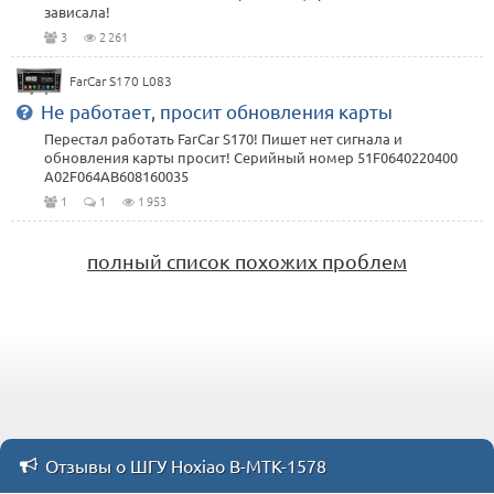
зависала!
3
2 261
FarCar S170 L083
Не работает, просит обновления карты
Перестал работать FarCar S170! Пишет нет сигнала и
обновления карты просит! Серийный номер 51F0640220400
A02F064AB608160035
1
1
1 953
полный список похожих проблем
Отзывы о ШГУ Hoxiao B-MTK-1578