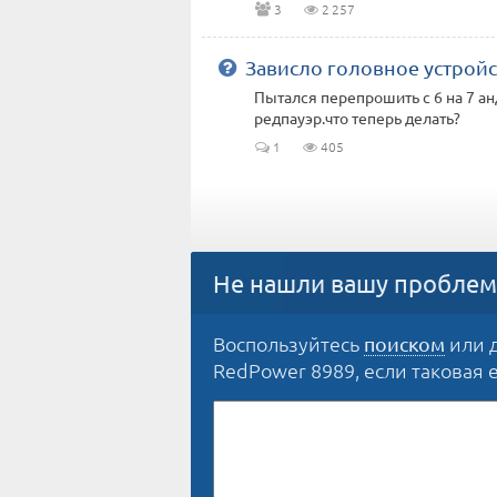
3
2 257
Зависло головное устрой
Пытался перепрошить с 6 на 7 анд
редпауэр.что теперь делать?
1
405
Не нашли вашу проблем
Воспользуйтесь
или д
поиском
RedPower 8989, если таковая ещ