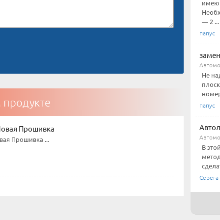
имеющ
Необх
— 2 ...
папус
замен
Автомо
Не на
плоск
номер
м продукте
папус
Авто
 Новая Прошивка
Автом
овая Прошивка ...
В это
метод
сдела
Серега