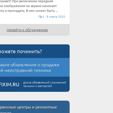
привет! При включении передней
ы изображение на экране начинает
ть и пропадать. В чем может быть ...
4 9 марта 2020
перейти к обсуждению
можете починить?
вьте объявление о продаже
й неисправной техники
доска объявлений сломанной
FIXIM.RU
техники и запчастей
рвисные центры и ремонтные
ерские