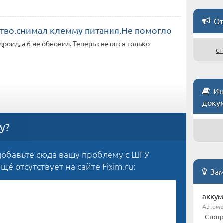
От
ство.снимал клемму питания.Не помогло
роид, а 6 не обновил. Теперь светится только
ст
Ин
доку
у?
обавьте сюда вашу проблему с ШГУ
ё отсутствует на сайте Fixim.ru:
Зам
аккум
Автом
Стопр