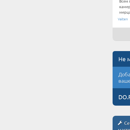
Всем 
камер
мерца
Valten
Не 
Доба
ваше
DO.
Се
маст