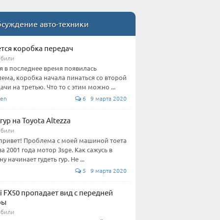
суждение авто-техники
тся коробка передач
обили
я в последнее время появилась
ема, коробка начала пинаться со второй
ачи на третью. Что то с этим можно ...
en
6 9 марта 2020
гур на Toyota Altezza
обили
привет! Проблема с моей машиной тоета
за 2001 года мотор 3sge. Как сажусь в
 начинает гудеть гур. Не ...
5 9 марта 2020
iti FX50 пропадает вид с передней
ры
обили