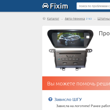
Fixim
Каталог
→
Авто-техника
→
Штатные
2163
Про
Вы можете помочь реши
Зависло ШГУ
Зависла на логотипе! Ранее рабо