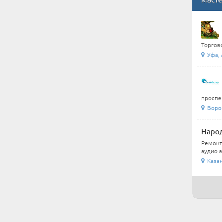
Торгово
Уфа, 
проспек
Воро
Наро
Ремонт
аудио а
Каза