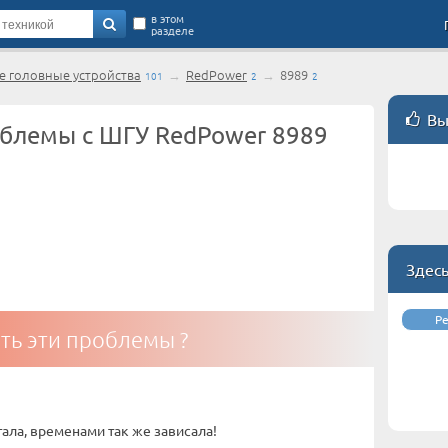
в этом
разделе
 головные устройства
→
RedPower
→
8989
101
2
2
Вы
блемы с ШГУ RedPower 8989
Здес
Р
ть эти проблемы ?
тала, временами так же зависала!