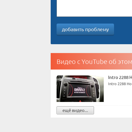
добавить проблему
Видео с YouTube об это
Intro 2288
Intro 2288 Н
ещё видео...