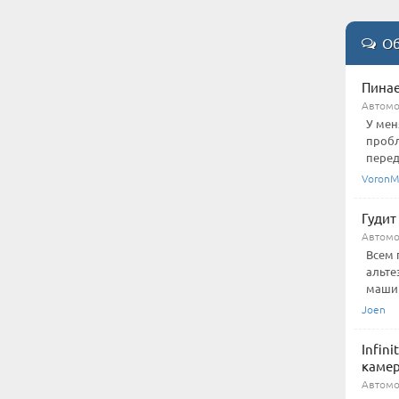
Об
Пинае
Автом
У мен
пробл
перед
VoronM
Гудит 
Автом
Всем 
альте
машину
Joen
Infin
каме
Автом