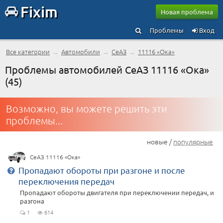
Fixim
Новая проблема
Проблемы
Вход
Все категории
→
Автомобили
→
СеАЗ
→
11116 «Ока»
Проблемы автомобилей СеАЗ 11116 «Ока»
(45)
Возможно, вы можете решить эти
проблемы...
новые /
популярные
СеАЗ 11116 «Ока»
Пропадают обороты при разгоне и после
переключения передач
Пропадают обороты двигателя при переключении передач, и
разгона
1
614