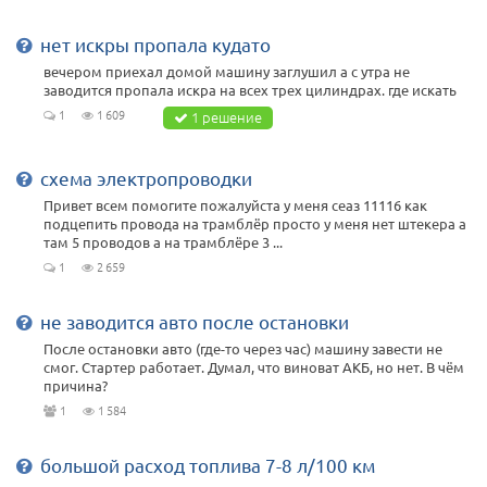
нет искры пропала кудато
вечером приехал домой машину заглушил а с утра не
заводится пропала искра на всех трех цилиндрах. где искать
1
1 609
1 решение
схема электропроводки
Привет всем помогите пожалуйста у меня сеаз 11116 как
подцепить провода на трамблёр просто у меня нет штекера а
там 5 проводов а на трамблёре 3 ...
1
2 659
не заводится авто после остановки
После остановки авто (где-то через час) машину завести не
смог. Стартер работает. Думал, что виноват АКБ, но нет. В чём
причина?
1
1 584
большой расход топлива 7-8 л/100 км