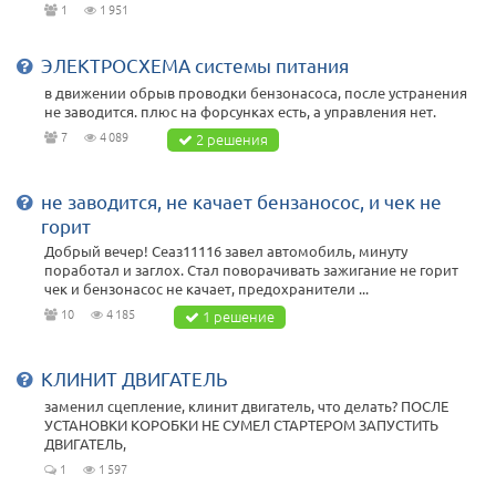
1
1 951
ЭЛЕКТРОСХЕМА системы питания
в движении обрыв проводки бензонасоса, после устранения
не заводится. плюс на форсунках есть, а управления нет.
7
4 089
2 решения
не заводится, не качает бензаносос, и чек не
горит
Добрый вечер! Сеаз11116 завел автомобиль, минуту
поработал и заглох. Стал поворачивать зажигание не горит
чек и бензонасос не качает, предохранители ...
10
4 185
1 решение
КЛИНИТ ДВИГАТЕЛЬ
заменил сцепление, клинит двигатель, что делать? ПОСЛЕ
УСТАНОВКИ КОРОБКИ НЕ СУМЕЛ СТАРТЕРОМ ЗАПУСТИТЬ
ДВИГАТЕЛЬ,
1
1 597