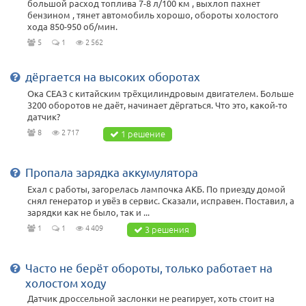
большой расход топлива 7-8 л/100 км , выхлоп пахнет
бензином , тянет автомобиль хорошо, обороты холостого
хода 850-950 об/мин.
5
1
2 562
дёргается на высоких оборотах
Ока СЕАЗ с китайским трёхцилиндровым двигателем. Больше
3200 оборотов не даёт, начинает дёргаться. Что это, какой-то
датчик?
8
2 717
1 решение
Пропала зарядка аккумулятора
Ехал с работы, загорелась лампочка АКБ. По приезду домой
снял генератор и увёз в сервис. Сказали, исправен. Поставил, а
зарядки как не было, так и ...
1
1
4 409
3 решения
Часто не берёт обороты, только работает на
холостом ходу
Датчик дроссельной заслонки не реагирует, хоть стоит на