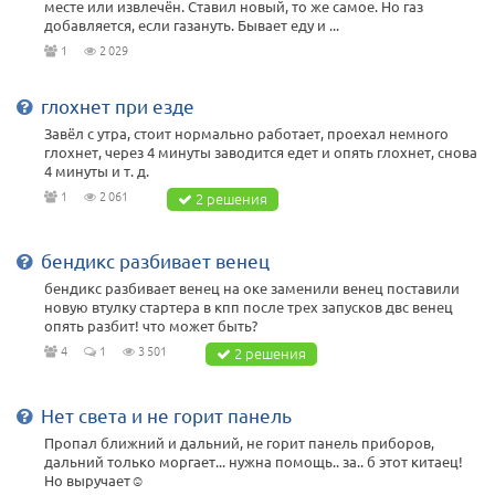
месте или извлечён. Ставил новый, то же самое. Но газ
добавляется, если газануть. Бывает еду и ...
1
2 029
глохнет при езде
Завёл с утра, стоит нормально работает, проехал немного
глохнет, через 4 минуты заводится едет и опять глохнет, снова
4 минуты и т. д.
1
2 061
2 решения
бендикс разбивает венец
бендикс разбивает венец на оке заменили венец поставили
новую втулку стартера в кпп после трех запусков двс венец
опять разбит! что может быть?
4
1
3 501
2 решения
Нет света и не горит панель
Пропал ближний и дальний, не горит панель приборов,
дальний только моргает... нужна помощь.. за.. б этот китаец!
Но выручает☺