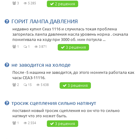
3
5 285
2 решения
ГОРИТ ЛАМПА ДАВЛЕНИЯ
недавно купил Сеаз 1116 и случилась токая проблема
загорелась лампа давления масла уровень норма . сначала
помигивала на ходу при 3000 об. мин потухла ...
1
1
3 871
3 решения
не заводится на холоде
После -5 машина не заводится, до этого момента работала как
часы СЕАЗ-11116.
2
15
5 638
3 решения
тросик сцепления сильно натянут
поставил новый тросик сцепления но он что-то сильно
натянут что это может быть.
1
2 554
3 решения