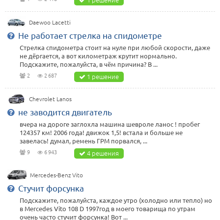
Daewoo Lacetti
Не работает стрелка на спидометре
Стрелка спидометра стоит на нуле при любой скорости, даже
не дёргается, а вот километраж крутит нормально.
Подскажите, пожалуйста, в чём причина? В ...
2
2 687
1 решение
Chevrolet Lanos
не заводится двигатель
вчера на дороге заглохла машина шевроле ланос ! пробег
124357 км! 2006 года! движок 1,5! встала и больше не
завелась! думал, ремень ГРМ порвался, ...
9
6 943
4 решения
Mercedes-Benz Vito
Стучит форсунка
Подскажите, пожалуйста, каждое утро (холодно или тепло) но
в Mercedes Vito 108 D 1997год в моего товарища по утрам
очень часто стучит форсунка! Вот ...