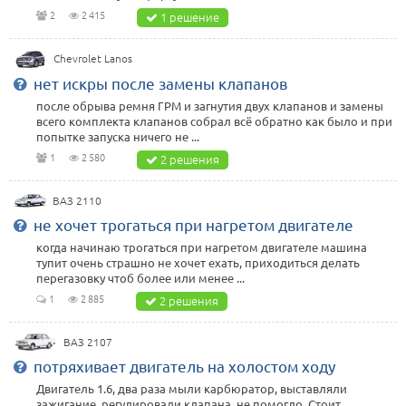
2
2 415
1 решение
Chevrolet Lanos
нет искры после замены клапанов
после обрыва ремня ГРМ и загнутия двух клапанов и замены
всего комплекта клапанов собрал всё обратно как было и при
попытке запуска ничего не ...
1
2 580
2 решения
ВАЗ 2110
не хочет трогаться при нагретом двигателе
когда начинаю трогаться при нагретом двигателе машина
тупит очень страшно не хочет ехать, приходиться делать
перегазовку чтоб более или менее ...
1
2 885
2 решения
ВАЗ 2107
потряхивает двигатель на холостом ходу
Двигатель 1.6, два раза мыли карбюратор, выставляли
зажигание, регулировали клапана, не помогло. Стоит