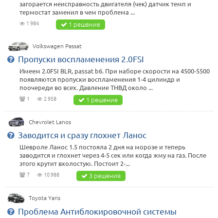
загорается неисправность двигателя (чек) датчик темп и
термостат заменил в чем проблема ...
1 984
1 решение
Volkswagen Passat
Пропуски воспламенения 2.0FSI
Имеем 2.0FSI BLR, passat b6. При наборе скорости на 4500-5500
появляются пропуски воспламенения 1-4 цилиндр и
поочереди во всех. Давление ТНВД около ...
1
2 958
1 решение
Chevrolet Lanos
Заводится и сразу глохнет Ланос
Шевроле Ланос 1.5 постояла 2 дня на морозе и теперь
заводится и глохнет через 4-5 сек или когда жму на газ. После
этого крутит вхолостую. Постоит 2-...
7
10 988
3 решения
Toyota Yaris
Проблема Антиблокировочной системы