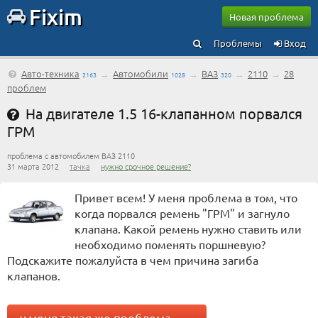
Fixim
Новая проблема
Проблемы
Вход
Авто-техника
→
Автомобили
→
ВАЗ
→
2110
→
28
2163
1028
320
проблем
На двигателе 1.5 16-клапанном порвался
ГРМ
проблема с автомобилем ВАЗ 2110
31 марта 2012
тачка
нужно срочное решение?
Привет всем! У меня проблема в том, что
когда порвался ремень "ГРМ" и загнуло
клапана. Какой ремень нужно ставить или
необходимо поменять поршневую?
Подскажите пожалуйста в чем причина загиба
клапанов.
у меня такая же проблема