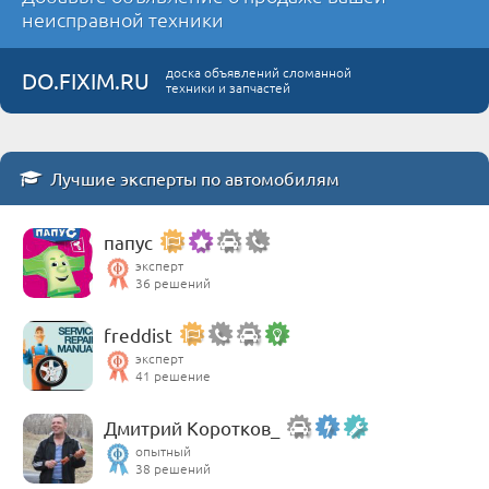
неисправной техники
доска объявлений сломанной
DO.FIXIM.RU
техники и запчастей
Лучшие эксперты по автомобилям
папус
эксперт
36 решений
freddist
эксперт
41 решение
Дмитрий Коротков_
опытный
38 решений