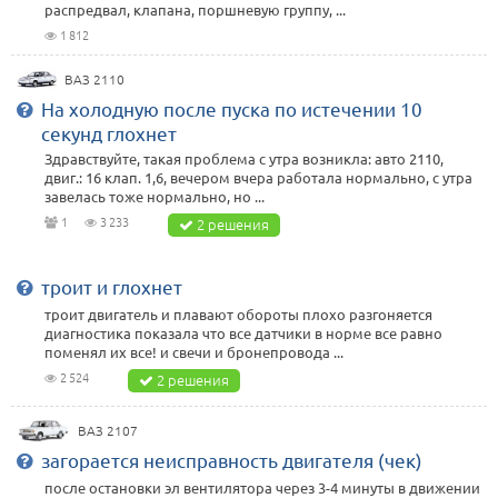
распредвал, клапана, поршневую группу, ...
1 812
ВАЗ 2110
На холодную после пуска по истечении 10
секунд глохнет
Здравствуйте, такая проблема с утра возникла: авто 2110,
двиг.: 16 клап. 1,6, вечером вчера работала нормально, с утра
завелась тоже нормально, но ...
1
3 233
2 решения
троит и глохнет
троит двигатель и плавают обороты плохо разгоняется
диагностика показала что все датчики в норме все равно
поменял их все! и свечи и бронепровода ...
2 524
2 решения
ВАЗ 2107
загорается неисправность двигателя (чек)
после остановки эл вентилятора через 3-4 минуты в движении