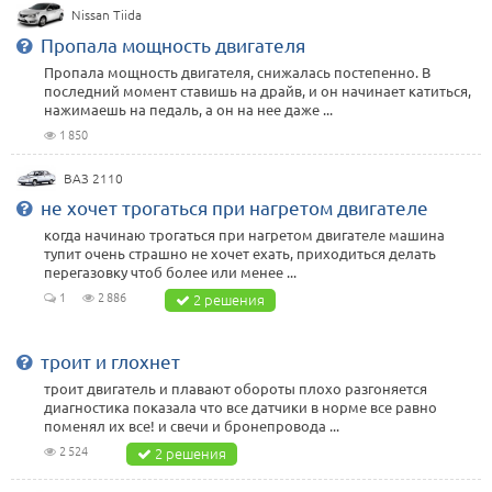
Nissan Tiida
Пропала мощность двигателя
Пропала мощность двигателя, снижалась постепенно. В
последний момент ставишь на драйв, и он начинает катиться,
нажимаешь на педаль, а он на нее даже ...
1 850
ВАЗ 2110
не хочет трогаться при нагретом двигателе
когда начинаю трогаться при нагретом двигателе машина
тупит очень страшно не хочет ехать, приходиться делать
перегазовку чтоб более или менее ...
1
2 886
2 решения
троит и глохнет
троит двигатель и плавают обороты плохо разгоняется
диагностика показала что все датчики в норме все равно
поменял их все! и свечи и бронепровода ...
2 524
2 решения