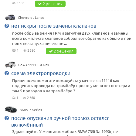
2 183
2 решения
Chevrolet Lanos
нет искры после замены клапанов
после обрыва ремня ГРМ и загнутия двух клапанов и замены
всего комплекта клапанов собрал всё обратно как было и при
попытке запуска ничего не ...
1
2 580
2 решения
СеАЗ 11116 «Ока»
схема электропроводки
Привет всем помогите пожалуйста у меня сеаз 11116 как
подцепить провода на трамблёр просто у меня нет штекера а
там 5 проводов а на трамблёре 3 ...
1
2 660
BMW 7-Series
после опускания ручной тормоз остался
включённый
Здравствуйте. У меня автомобиль BMW 735i 3л 1990г, не