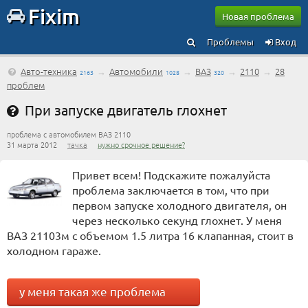
Fixim
Новая проблема
Проблемы
Вход
Авто-техника
→
Автомобили
→
ВАЗ
→
2110
→
28
2163
1028
320
проблем
При запуске двигатель глохнет
проблема с автомобилем ВАЗ 2110
31 марта 2012
тачка
нужно срочное решение?
Привет всем! Подскажите пожалуйста
проблема заключается в том, что при
первом запуске холодного двигателя, он
через несколько секунд глохнет. У меня
ВАЗ 21103м с объемом 1.5 литра 16 клапанная, стоит в
холодном гараже.
у меня такая же проблема