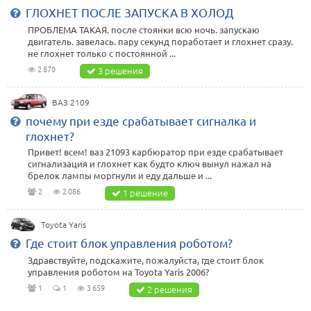
ГЛОХНЕТ ПОСЛЕ ЗАПУСКА В ХОЛОД
ПРОБЛЕМА ТАКАЯ. после стоянки всю ночь. запускаю
двигатель. завелась. пару секунд поработает и глохнет сразу.
не глохнет только с постоянной ...
2 870
3 решения
ВАЗ 2109
почему при езде срабатывает сигналка и
глохнет?
Привет! всем! ваз 21093 карбюратор при езде срабатывает
сигнализация и глохнет как будто ключ вынул нажал на
брелок лампы моргнули и еду дальше и ...
2
2 086
1 решение
Toyota Yaris
Где стоит блок управления роботом?
Здравствуйте, подскажите, пожалуйста, где стоит блок
управления роботом на Toyota Yaris 2006?
1
1
3 659
2 решения