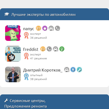
Лучшие эксперты по автомобилям
папус
эксперт
36 решений
freddist
эксперт
41 решение
Дмитрий Коротков_
опытный
38 решений
Сервисные центры,
Предложения ремонта