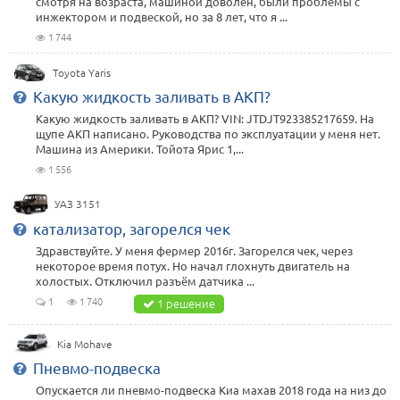
смотря на возраста, машиной доволен, были проблемы с
инжектором и подвеской, но за 8 лет, что я ...
1 744
Toyota Yaris
Какую жидкость заливать в АКП?
Какую жидкость заливать в АКП? VIN: JTDJT923385217659. На
щупе АКП написано. Руководства по эксплуатации у меня нет.
Машина из Америки. Тойота Ярис 1,...
1 556
УАЗ 3151
катализатор, загорелся чек
Здравствуйте. У меня фермер 2016г. Загорелся чек, через
некоторое время потух. Но начал глохнуть двигатель на
холостых. Отключил разъём датчика ...
1
1 740
1 решение
Kia Mohave
Пневмо-подвеска
Опускается ли пневмо-подвеска Киа махав 2018 года на низ до