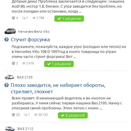
Добрый день! Проблема заключается в следующем : машина
Audi 80, мотор 1.8, бензин. С утра заводится без проблем, но
после поездки или остановки, когда ...
4
1
2 788
1 решение
Mercedes-Benz Vito
Стучит форсунка
Подскажите, пожалуйста, каждое утро (холодно или тепло) но
в Mercedes Vito 108 D 1997год в моего товарища по утрам
очень часто стучит форсунка! Вот ...
2
2 416
1 решение
ВАЗ 2105
Плохо заводится, не набирает обороты,
стреляет, глохнет
Всем привет. Я начинающий водитель и во многом не
разбираюсь. У меня сейчас первая машина Ваз 2105. Начну с
описания своей проблемы. Этим летом с моим ...
20
1
36 133
6 решений
ВАЗ 2112