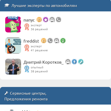
Лучшие эксперты по автомобилям
папус
эксперт
36 решений
freddist
эксперт
41 решение
Дмитрий Коротков_
опытный
38 решений
Сервисные центры,
Предложения ремонта