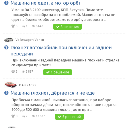
Машина не едет, а мотор орёт
У меня ВАЗ-2109 инжектор, КПП-5 ступка. Помогите
пожалуйста разобраться с проблемой. Машина совсем не
едет на больших оборотах, мотор орёт, а скорости ...
3
1
6 647
3 решения
Volkswagen Vento
глохнет автомобиль при включении задней
передачи
При включении задней передачи машина глохнет и стрелка
спидометра прыгает!?
3
3 887
1 решение
ВАЗ 21099
Машина глохнет, дёргается и не едет
Проблема с машиной началась спонтанно , при наборе
оборотов начала дёргаться , после обороты стали падать с
1000 до 500-600 и машина глохла , хотя при ...
8
2
13 637
5 решений