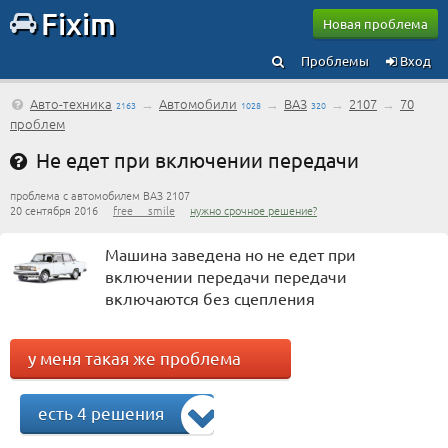
Fixim
Новая проблема
Проблемы
Вход
Авто-техника
→
Автомобили
→
ВАЗ
→
2107
→
70
2163
1028
320
проблем
Не едет при включении передачи
проблема с автомобилем ВАЗ 2107
20 сентября 2016
free___smile
нужно срочное решение?
Машина заведена но не едет при
включении передачи передачи
включаются без сцепления
у меня такая же проблема
есть 4 решения