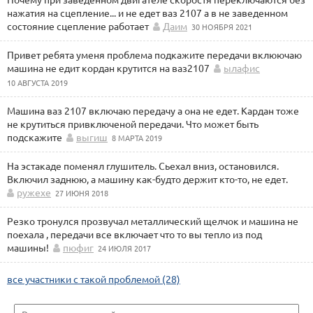
нажатия на сцепление... и не едет ваз 2107 а в не заведенном
состояние сцепление работает
Даим
30 НОЯБРЯ 2021
Привет ребята уменя проблема подкажите передачи вклюючаю
машина не едит кордан крутится на ваз2107
ылафис
10 АВГУСТА 2019
Машина ваз 2107 включаю передачу а она не едет. Кардан тоже
не крутиться привключеной передачи. Что может быть
подскажите
выгиш
8 МАРТА 2019
На эстакаде поменял глушитель. Сьехал вниз, остановился.
Включил заднюю, а машину как-будто держит кто-то, не едет.
ружехе
27 ИЮНЯ 2018
Резко тронулся прозвучал металлический щелчок и машина не
поехала , передачи все включает что то вы тепло из под
машины!
пюфиг
24 ИЮЛЯ 2017
все участники с такой проблемой (28)