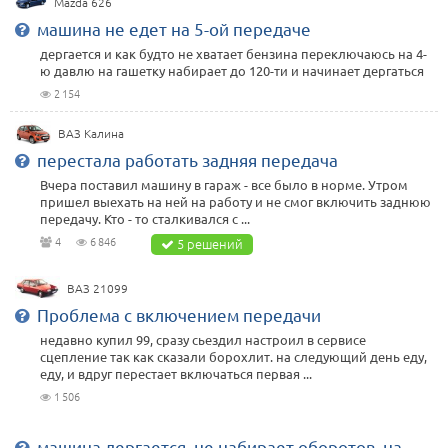
Mazda 626
машина не едет на 5-ой передаче
дергается и как будто не хватает бензина переключаюсь на 4-
ю давлю на гашетку набирает до 120-ти и начинает дергаться
2 154
ВАЗ Калина
перестала работать задняя передача
Вчера поставил машину в гараж - все было в норме. Утром
пришел выехать на ней на работу и не смог включить заднюю
передачу. Кто - то сталкивался с ...
4
6 846
5 решений
ВАЗ 21099
Проблема с включением передачи
недавно купил 99, сразу сьездил настроил в сервисе
сцепление так как сказали борохлит. на следующий день еду,
еду, и вдруг перестает включаться первая ...
1 506
машина дергается, не набирает оборотов, на