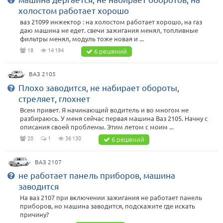
холостом работает хорошо
ваз 21099 инжектор : на холостом работает хорошо, на газ
даю машина не едет. свечи зажигания менял, топливные
фильтры менял, модуль тоже новая и ...
18
14 194
6 решений
ВАЗ 2105
Плохо заводится, не набирает обороты,
стреляет, глохнет
Всем привет. Я начинающий водитель и во многом не
разбираюсь. У меня сейчас первая машина Ваз 2105. Начну с
описания своей проблемы. Этим летом с моим ...
20
1
36 130
6 решений
ВАЗ 2107
не работает панель приборов, машина
заводится
На ваз 2107 при включении зажигания не работает панель
приборов, но машина заводится, подскажите где искать
причину?