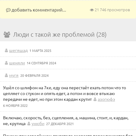
добавить комментарий...
21 746 просмотров
Люди с такой же проблемой (28)
шегяшад
1 МАРТА 2025
шеняли
14 СЕНТЯБРЯ 2024
мугя
20 ФЕВРАЛЯ 2024
Ушëл со шлифом на 7ке, еду она перестаëт ехать потом что то
цепляет со стуком и опять едет, а потом и вовсе втыкаю
передачи не едет, но при этом кардан крутит
азогюфэ
6 НОЯБРЯ 2022
Включаю, скорость, без, сцепления, а, машина, стоит, и, кардан,
не, крутица
унюби
27 ДЕКАБРЯ 2021
Почему при заведённом двигателе скоростя переключаются без