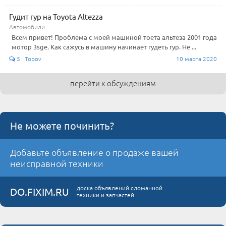
Гудит гур на Toyota Altezza
Автомобили
Всем привет! Проблема с моей машиной тоета альтеза 2001 года
мотор 3sge. Как сажусь в машину начинает гудеть гур. Не ...
5 Topov
10 марта 2020
перейти к обсуждениям
Не можете починить?
Добавьте объявление о продаже вашей
неисправной техники
доска объявлений сломанной
DO.FIXIM.RU
техники и запчастей