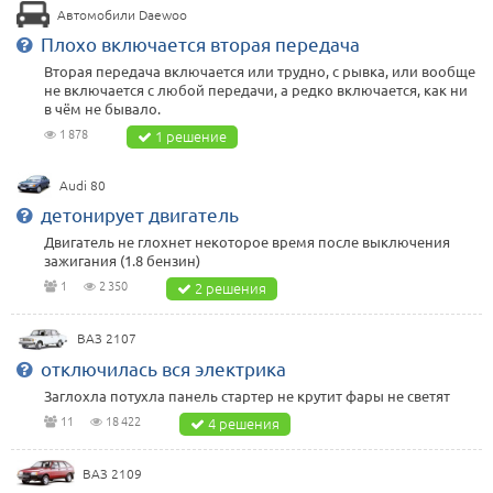
Автомобили Daewoo
Плохо включается вторая передача
Вторая передача включается или трудно, с рывка, или вообще
не включается с любой передачи, а редко включается, как ни
в чём не бывало.
1 878
1 решение
Audi 80
детонирует двигатель
Двигатель не глохнет некоторое время после выключения
зажигания (1.8 бензин)
1
2 350
2 решения
ВАЗ 2107
отключилась вся электрика
Заглохла потухла панель стартер не крутит фары не светят
11
18 422
4 решения
ВАЗ 2109