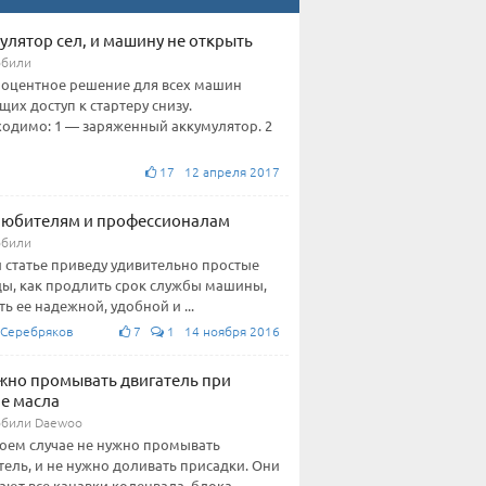
улятор сел, и машину не открыть
обили
оцентное решение для всех машин
их доступ к стартеру снизу.
одимо: 1 — заряженный аккумулятор. 2
17 12 апреля 2017
любителям и профессионалам
обили
й статье приведу удивительно простые
ы, как продлить срок службы машины,
ть ее надежной, удобной и ...
 Серебряков
7
1 14 ноября 2016
жно промывать двигатель при
е масла
били Daewoo
коем случае не нужно промывать
тель, и не нужно доливать присадки. Они
ают все канавки коленвала, блока,...