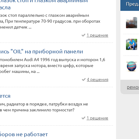
Пред
асла
азок стоп параллельно с глазком аварийным
а, При температуре 70-90 градусов. при оборотах
менил датчик ...
1 решение
ись "OIL" на приборной панели
томобилем Audi A4 1996 год выпуска и мотором 1,6
о время запуска мотора, вместо цифр, которые
обег машины, на ...
4 решения
ремон
ется
ич, радиатор в порядке, патрубки воздух не
в чем причина заклинило тормостат?
1 решение
боров не работает