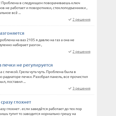
.! Проблема в следующем поворачиваешь ключ
ов не работает и поворотники, стеклоподъемники ,
льное всё ...
2 решения
азгоняется
роблема на ваз 2105 я давлю на газ а она не
ленно набирает разгон ,
2 решения
 печки не регулируется
 с печкой. Грела чуть-чуть. Проблема была в
ю радиаторе печки. Разобрал панель, все прочистил
л, поставил ...
3 решения
 сразу глохнет
азу глохнет . если заведётся работает до тех пор
шишь тупит то заводится нормально грешу на