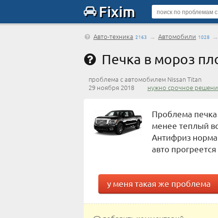
Fixim
Авто-техника
→
Автомобили
2163
1028
Печка в мороз пло
проблема с автомобилем Nissan Titan
29 ноября 2018
нужно срочное решени
Проблема печка 
менее теплый во
Антифриз норма 
авто прогреется 
у меня такая же проблема