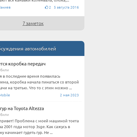
Ганиев
2 5 августа 2016
7 заметок
суждения автомобилей
тся коробка передач
обили
я в последнее время появилась
ема, коробка начала пинаться со второй
ачи на третью. Что то с этим можно ...
obile
2 мая 2023
гур на Toyota Altezza
обили
привет! Проблема с моей машиной тоета
за 2001 года мотор 3sge. Как сажусь в
 начинает гудеть гур. Не ...