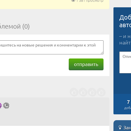
1 381 просмотр
Доб
авт
блемой (0)
– и 
найт
отправить
7
доб
Зам