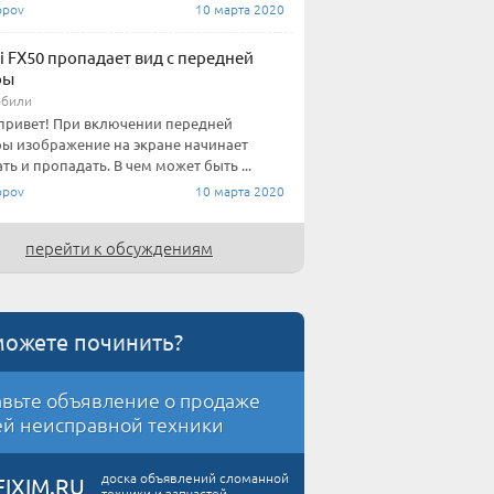
pov
10 марта 2020
iti FX50 пропадает вид с передней
ры
обили
привет! При включении передней
ы изображение на экране начинает
ть и пропадать. В чем может быть ...
pov
10 марта 2020
перейти к обсуждениям
можете починить?
вьте объявление о продаже
й неисправной техники
доска объявлений сломанной
FIXIM.RU
техники и запчастей