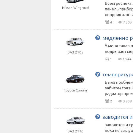
Всем респект
Nissan Wingroad
панель прибор
дворники. оста
4
7 303
медленно р
У меня такая п
подрывает мед
ВАЗ 2105
1
1 944
температура
Была проблема
забитом грязь
Toyota Corona
радиатор промы
2
3 858
заводится и
заводится и ср
пока не заглу
ВАЗ 2110