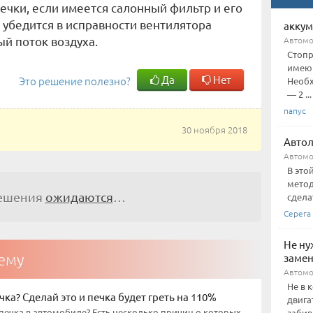
печки, если имеется салонный фильтр и его
м убедится в исправности вентилятора
аккум
ый поток воздуха.
Автом
Стопр
имеющ
Да
Нет
Это решение полезно?
Необх
— 2 ...
папус
30 ноября 2018
Авто
Автом
В это
метод
решения
ожидаются
…
сдела
Серега
Не ну
тему
замен
Автомо
Не в 
чка? Сделай это и печка будет греть на 110%
двига
 печка в автомобиле? Есть несколько причин о которых
забив