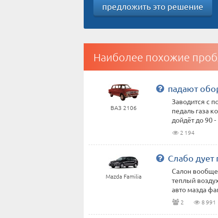
предложить это решение
Наиболее похожие проб
падают обор
Заводится с по
ВАЗ 2106
педаль газа к
дойдёт до 90 - н
2 194
Слабо дует 
Салон вообще 
Mazda Familia
теплый воздух
авто мазда фа
2
8 991