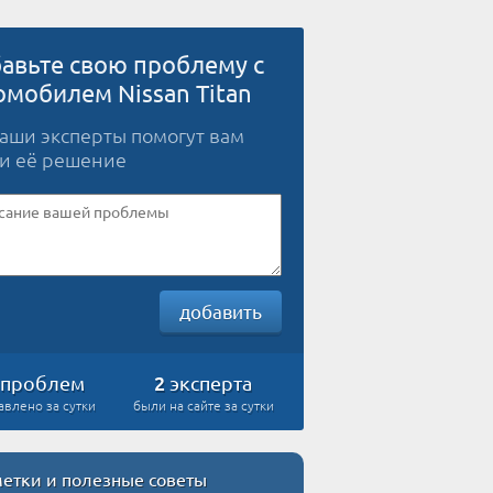
авьте свою проблему с
омобилем Nissan Titan
наши эксперты помогут вам
и её решение
добавить
2
проблем
эксперта
авлено за сутки
были на сайте за сутки
етки и полезные советы