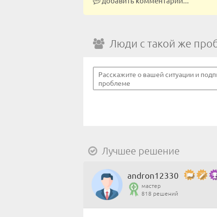
добавить комментарий...
Люди с такой же про
Лучшее решение
andron12330
мастер
818 решений