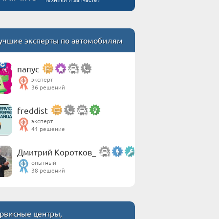
учшие эксперты по автомобилям
папус
эксперт
36 решений
freddist
эксперт
41 решение
Дмитрий Коротков_
опытный
38 решений
рвисные центры,