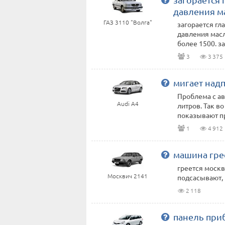
давления м
ГАЗ 3110 "Волга"
загорается гл
давления масл
более 1500. за
3
3 375
мигает надп
Проблема с ав
Audi A4
литров. Так в
показывают пр
1
4 912
машина гре
греется москв
Москвич 2141
подсасывают, 
2 118
панель при