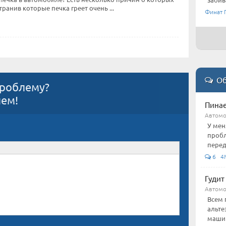
странив которые печка греет очень ...
Финат 
Об
проблему?
ием!
Пинае
Автом
У мен
пробл
перед
6 4M
Гудит 
Автом
Всем 
альте
машину