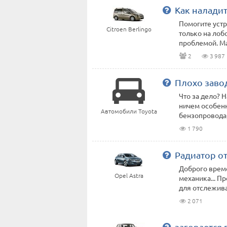
Как наладит
Помогите устр
Citroen Berlingo
только на лоб
проблемой. Маш
2
3 987
Плохо заво
Что за дело? 
ничем особенн
Автомобили Toyota
бензопровода, 
1 790
Радиатор о
Доброго времен
Opel Astra
механика... П
для отслежива
2 071
загорается 