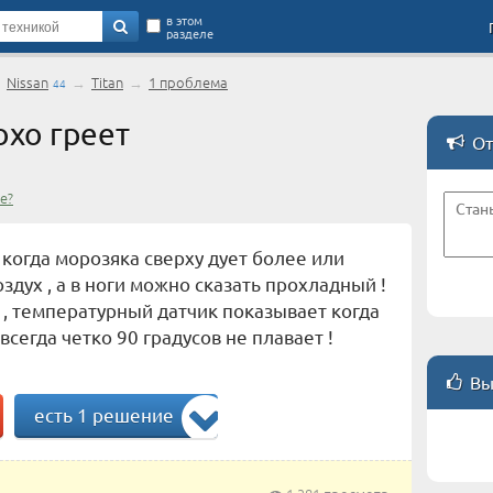
в этом
разделе
→
Nissan
→
Titan
→
1 проблема
44
хо греет
От
е?
когда морозяка сверху дует более или
здух , а в ноги можно сказать прохладный !
, температурный датчик показывает когда
всегда четко 90 градусов не плавает !
Вы
есть 1 решение