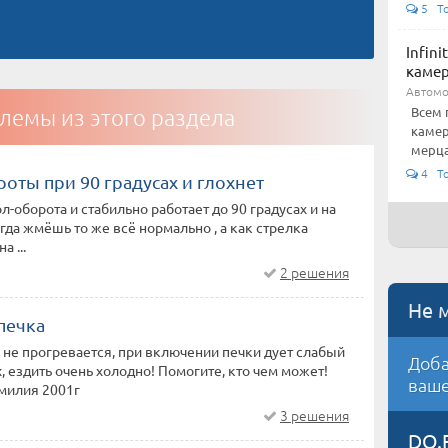
5 To
Infin
каме
Автом
Всем 
лемы из этого раздела
камер
мерца
4 To
оты при 90 градусах и глохнет
л-оборота и стабильно работает до 90 градусах и на
огда жмёшь то же всё нормально , а как стрелка
а ...
2 решения
Не 
печка
не прогревается, при включении печки дует слабый
Доба
, ездить очень холодно! Помогите, кто чем может!
ваше
милия 2001г
3 решения
DO.