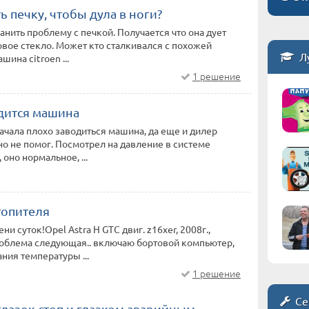
ь печку, чтобы дула в ноги?
анить проблему с печкой. Получается что она дует
овое стекло. Может кто сталкивался с похожей
Л
ина citroen ...
1 решение
дится машина
Начала плохо заводиться машина, да еще и дилер
о не помог. Посмотрел на давление в системе
оно нормальное, ...
топителя
и суток!Opel Astra H GTC двиг. z16xer, 2008г.,
роблема следующая.. включаю бортовой компьютер,
ния температуры ...
1 решение
Се
глазок стоп и глазком аварийным