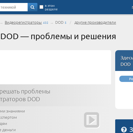
в этом
разделе
→
Видеорегистраторы
→
DOD
/
другие производители
432
5
 DOD — проблемы и решения
Здес
DOD
Р
 решать проблемы
страторов DOD
ими знаниями
кспертом
юдям
З
е деньги