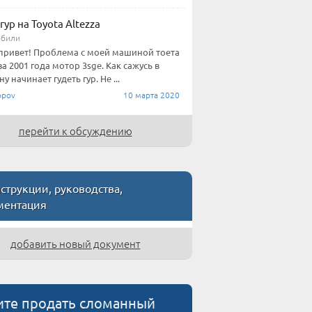
гур на Toyota Altezza
обили
привет! Проблема с моей машиной тоета
за 2001 года мотор 3sge. Как сажусь в
 начинает гудеть гур. Не ...
pov
10 марта 2020
перейти к обсуждению
трукции, руководства,
ментация
добавить новый документ
ите продать сломанный