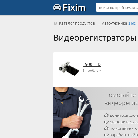
Fixim
Каталог продуктов
→
Авто-техника
2163
Видеорегистраторы
F900LHD
5 проблем
Помогайте
видеореги
делитесь сво
становитесь э
помогайте л
зарабатывайт