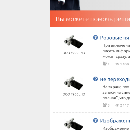
Вы можете помочь реши
Розовые пят
При включени
писать инфор
DOD F900LHD
может сразу, а
1
1 438
не переход
На экране поя
записи на син
DOD F900LHD
полная", что д
3
2 117
Изображени
Изображение п