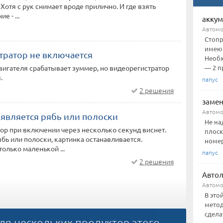
 Хотя с рук снимает вроде прилично. И где взять
е - ...
аккум
Автом
Стопр
имеющ
тратор не включается
Необх
— 2 пр
вигателя срабатывает зуммер, но видеорегистратор
.
папус
2 решения
замен
Автомо
оявляется рябь или полоски
Не на
ор при включении через несколько секунд виснет.
плоск
бь или полоски, картинка останавливается.
номер
олько маленькой ...
папус
2 решения
Авто
Автом
В это
метод
сдела
ля нескольких продуктов этого