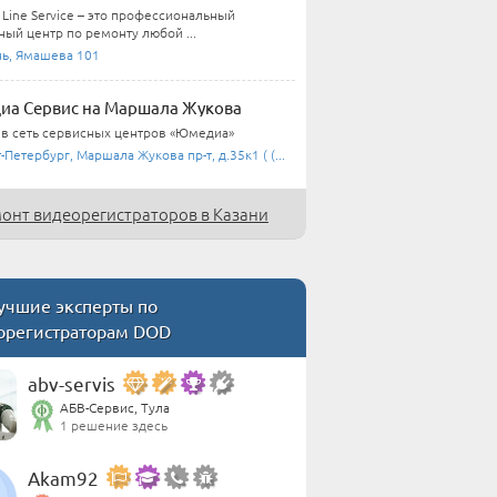
Line Service – это профессиональный
ный центр по ремонту любой ...
нь, Ямашева 101
а Сервис на Маршала Жукова
 в сеть сервисных центров «Юмедиа»
-Петербург, Маршала Жукова пр-т, д.35к1 ( (...
онт видеорегистраторов в Казани
чшие эксперты по
орегистраторам DOD
abv-servis
АБВ-Сервис, Тула
1 решение здесь
Akam92