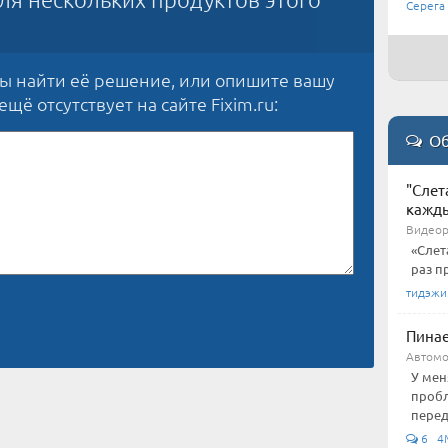
Серега
бы найти её решение, или опишите вашу
щё отсутствует на сайте Fixim.ru:
Об
"Слет
кажды
Видеор
«Слет
раз п
тидэж
Пинае
Автом
У мен
пробл
перед
6 4M