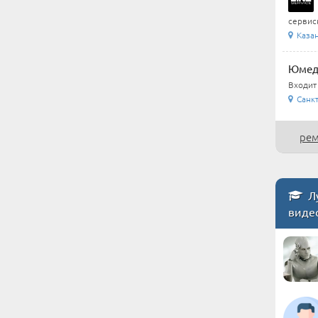
сервис
Каза
Юмеди
Входит
Санкт
рем
Лу
виде