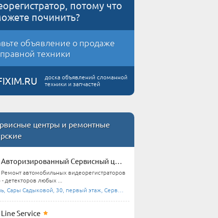
еорегистратор, потому что
можете починить?
вьте объявление о продаже
правной техники
доска объявлений сломанной
FIXIM.RU
техники и запчастей
рвисные центры и ремонтные
ерские
Авторизированный Сервисный центр | Fujida | Muben |
Ремонт автомобильных видеорегистраторов
 - детекторов любых ...
ь, Сары Садыковой, 30, первый этаж, Сервисный ...
Line Service