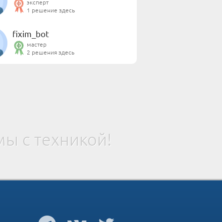
эксперт
1 решение здесь
fixim_bot
мастер
2 решения здесь
ы с техникой!