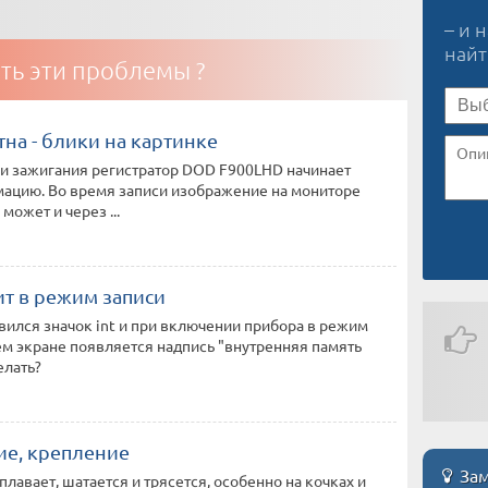
– и 
най
ть эти проблемы ?
на - блики на картинке
и зажигания регистратор DOD F900LHD начинает
мацию. Во время записи изображение на мониторе
 может и через ...
ит в режим записи
вился значок int и при включении прибора в режим
ем экране появляется надпись "внутренняя память
елать?
е, крепление
Зам
лавает, шатается и трясется, особенно на кочках и