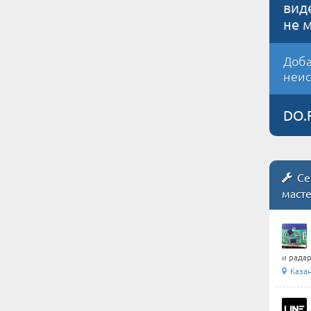
вид
не 
Доба
неис
DO.
Се
маст
и радар
Казан