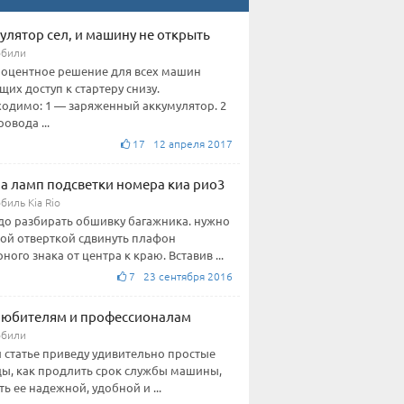
улятор сел, и машину не открыть
обили
оцентное решение для всех машин
их доступ к стартеру снизу.
одимо: 1 — заряженный аккумулятор. 2
овода ...
17 12 апреля 2017
а ламп подсветки номера киа рио3
биль Kia Rio
до разбирать обшивку багажника. нужно
ой отверткой сдвинуть плафон
ного знака от центра к краю. Вставив ...
7 23 сентября 2016
любителям и профессионалам
обили
й статье приведу удивительно простые
ы, как продлить срок службы машины,
ть ее надежной, удобной и ...