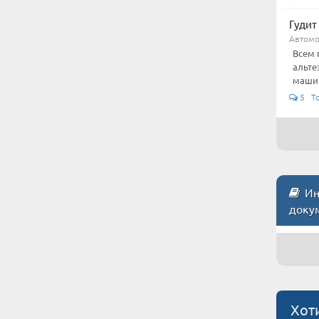
Гудит 
Автом
Всем 
альте
машину
5 To
Инс
доку
Хот