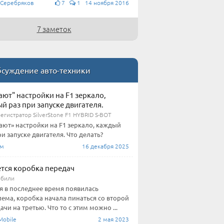
 Серебряков
7
1 14 ноября 2016
7 заметок
суждение авто-техники
ают" настройки на F1 зеркало,
й раз при запуске двигателя.
егистратор SilverStone F1 HYBRID S-BOT
ают» настройки на F1 зеркало, каждый
ри запуске двигателя. Что делать?
им
16 декабря 2025
тся коробка передач
обили
я в последнее время появилась
ема, коробка начала пинаться со второй
ачи на третью. Что то с этим можно ...
obile
2 мая 2023