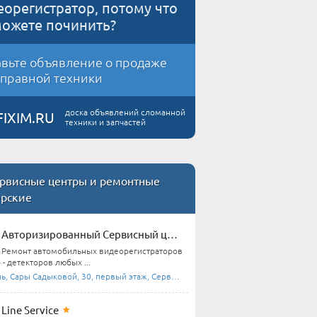
еорегистратор, потому что
можете починить?
вьте объявление о продаже
правной техники
доска объявлений сломанной
FIXIM.RU
техники и запчастей
рвисные центры и ремонтные
ерские
Авторизированный Сервисный центр | Fujida | Muben |
Ремонт автомобильных видеорегистраторов
 - детекторов любых ...
ь, Сары Садыковой, 30, первый этаж, Сервисный ...
Line Service