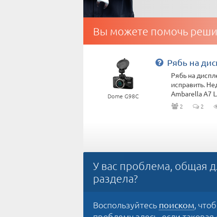
Вы можете помочь реши
Рябь на дис
Рябь на диспл
исправить. Не
Ambarella A7 
Dome G98C
2
2
У вас проблема, общая д
раздела?
Воспользуйтесь
, что
поиском
проблему здесь, если таковая е