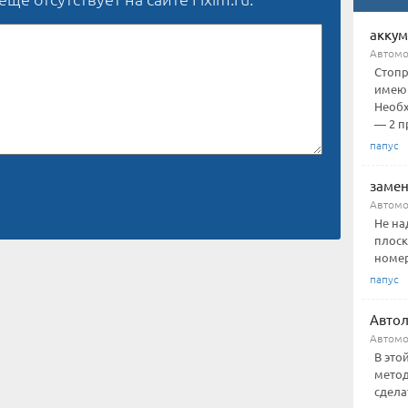
аккум
Автом
Стопр
имеющ
Необх
— 2 пр
папус
замен
Автомо
Не на
плоск
номер
папус
Авто
Автом
В это
метод
сдела