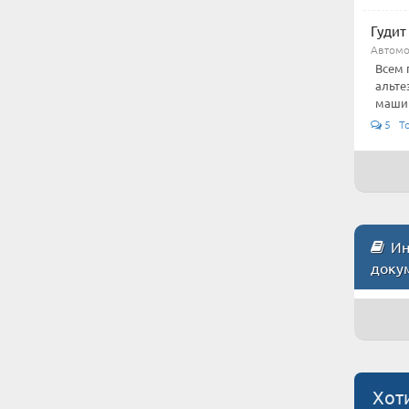
Гудит 
Автом
Всем 
альте
машину
5 To
Инс
доку
Хот