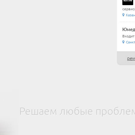
сервис
Каза
Юмеди
Входит
Санкт
рем
Решаем любые проблем