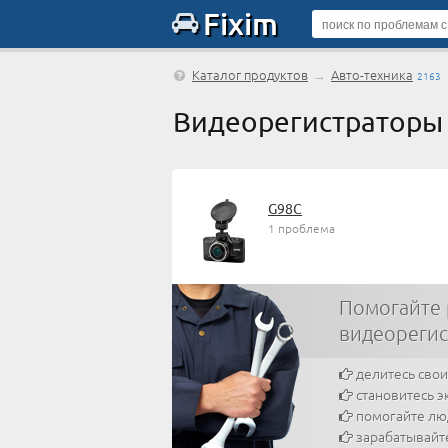
Fixim
Каталог продуктов
→
Авто-техника
2163
Видеорегистраторы
G98C
1 проблема
Помогайте
видеореги
делитесь сво
становитесь э
помогайте л
зарабатывайт