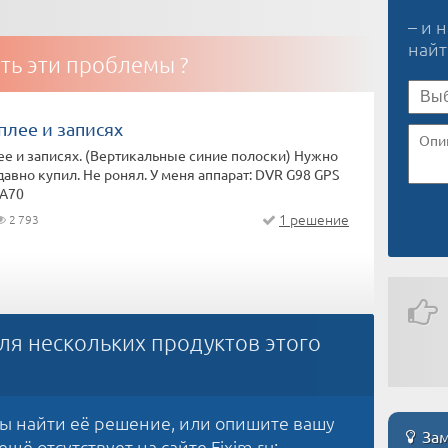
– и 
най
ть эти проблемы ?
плее и записях
ее и записях. (Вертикальные синие полоски) Нужно
давно купил. Не ронял. У меня аппарат: DVR G98 GPS
LA70
1 решение
2 793
ля нескольких продуктов этого
бы найти её решение, или опишите вашу
Зам
щё отсутствует на сайте Fixim.ru: