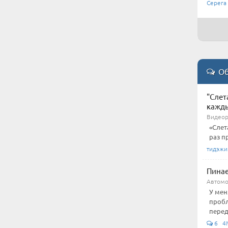
Серега
Об
"Слет
кажды
Видеор
«Слет
раз п
тидэж
Пинае
Автом
У мен
пробл
перед
6 4M