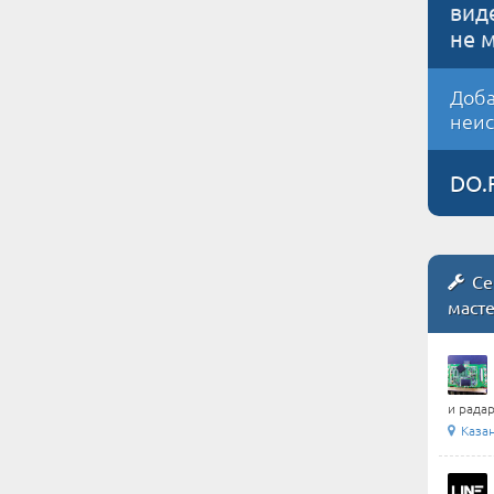
вид
не 
Доба
неис
DO.
Се
маст
и радар
Казан