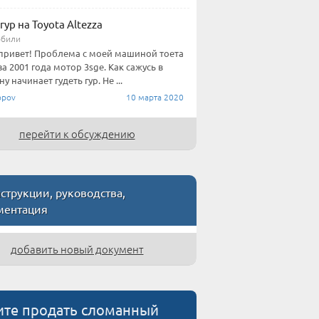
гур на Toyota Altezza
обили
привет! Проблема с моей машиной тоета
за 2001 года мотор 3sge. Как сажусь в
 начинает гудеть гур. Не ...
pov
10 марта 2020
перейти к обсуждению
трукции, руководства,
ментация
добавить новый документ
ите продать сломанный