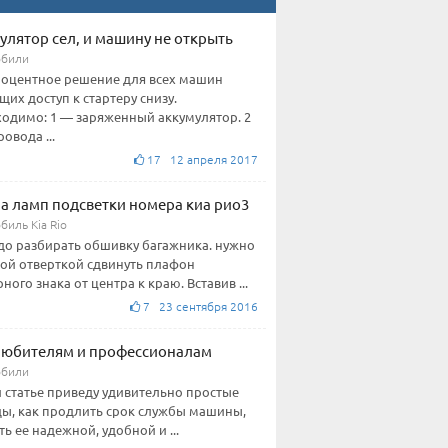
улятор сел, и машину не открыть
обили
оцентное решение для всех машин
их доступ к стартеру снизу.
одимо: 1 — заряженный аккумулятор. 2
овода ...
17 12 апреля 2017
а ламп подсветки номера киа рио3
биль Kia Rio
до разбирать обшивку багажника. нужно
ой отверткой сдвинуть плафон
ного знака от центра к краю. Вставив ...
7 23 сентября 2016
любителям и профессионалам
обили
й статье приведу удивительно простые
ы, как продлить срок службы машины,
ть ее надежной, удобной и ...