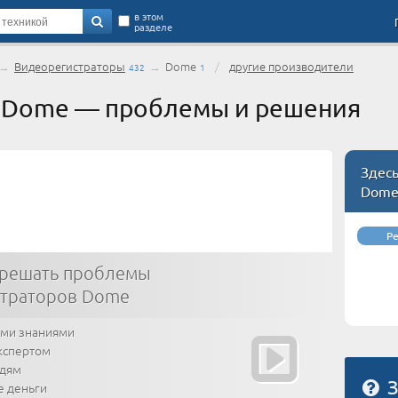
в этом
разделе
→
Видеорегистраторы
→
Dome
/
другие производители
432
1
 Dome — проблемы и решения
Здес
Dom
Р
 решать проблемы
страторов Dome
ими знаниями
кспертом
юдям
З
е деньги