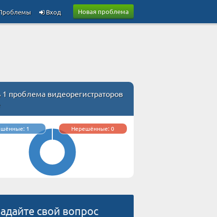
Новая проблема
Проблемы
Вход
ь 1 проблема видеорегистраторов
e
ешённые: 1
Нерешённые: 0
адайте свой вопрос