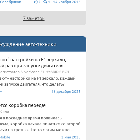
 Серебряков
7
1 14 ноября 2016
7 заметок
суждение авто-техники
ают" настройки на F1 зеркало,
й раз при запуске двигателя.
егистратор SilverStone F1 HYBRID S-BOT
ают» настройки на F1 зеркало, каждый
ри запуске двигателя. Что делать?
им
16 декабря 2025
тся коробка передач
обили
я в последнее время появилась
ема, коробка начала пинаться со второй
ачи на третью. Что то с этим можно ...
obile
2 мая 2023