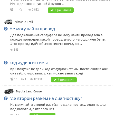
И что для этого нужно? И нужно ...
1
1
3 882
3 решения
Nissan X-Trail
Не могу найти провод
Для подключения сабвуфера не могу найти провод rem в
колоде проводов, какой провод вместо него должен быть.
Этот провод идёт обычно синего цвета, он ...
543
код аудиосистемы
при покупке не дали код от аудиосистемы. после снятия АКБ
она заблокировалась. как можно узнать код?
16
1
12 338
3 решения
Toyota Land Cruiser
где второй разъём на диагностику?
Не могу найти второй разъём под диагностику, один нашел
под капотом, а второго нет
2 677