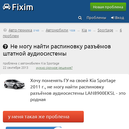
Fixim
Новая проблема
Проблемы
Вход
Авто-техника
→
Автомобили
→
Kia
→
Sportage
→
6
2163
1028
30
проблем
Не могу найти распиновку разъёмов
штатной аудиосистемы
проблема с автомобилем Kia Sportage
22 сентября 2013
нужно срочное решение?
Хочу поменять ГУ на своей Kia Sportage
2011 г., не могу найти распиновку
разъёмов аудиосистемы LAN8900EKSL - это
родная
у меня такая же проблема