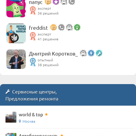
папус
эксперт
36 решений
freddist
эксперт
41 решение
Дмитрий Коротков_
опытный
38 решений
Сервисные центры,
Предложения ремонта
world & top
Москва
Автобезопасность