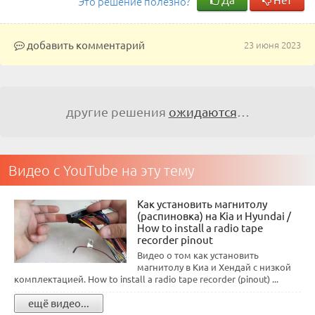
Это решение полезно?
добавить комментарий
23 июня 2023
другие решения
ожидаются
…
Видео с YouTube на эту тему
Как установить магнитолу
(распиновка) на Kia и Hyundai /
How to install a radio tape
recorder pinout
Видео о том как установить
магнитолу в Киа и Хендай с низкой
комплектацией. How to install a radio tape recorder (pinout) ...
ещё видео...