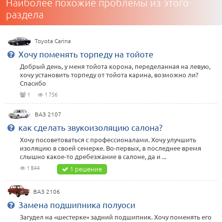
Наиболее похожие проблемы из этого
раздела
Toyota Carina
Хочу поменять торпеду на тойоте
Добрый день, у меня тойота корона, переделанная на левую,
хочу установить торпеду от тойота карина, возможно ли?
Спасибо
1
1 756
ВАЗ 2107
как сделать звукоизоляцию салона?
Хочу посоветоваться с профессионалами. Хочу улучшить
изоляцию в своей семерке. Во-первых, в последнее время
слышно какое-то дребезжание в салоне, да и ...
1 844
1 решение
ВАЗ 2106
Замена подшипника полуоси
Загудел на «шестерке» задний подшипник. Хочу поменять его