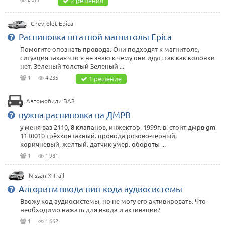
2 решения
Chevrolet Epica
Распиновка штатной магнитолы Epica
Помогите опознать провода. Они подходят к магнитоле,
ситуация такая что я не знаю к чему они идут, так как колонки
нет. Зеленый толстый Зеленый ...
1
4 235
1 решение
Автомобили ВАЗ
нужна распиновка на ДМРВ
у меня ваз 2110, 8 клапанов, инжектор, 1999г. в. стоит дмрв gm
1130010 трёхконтакный. провода розово-черный,
коричневый, желтый. датчик умер. обороты ...
1
1 981
Nissan X-Trail
Алгоритм ввода пин-кода аудиосистемы
Ввожу код аудиосистемы, но не могу его активировать. Что
необходимо нажать для ввода и активации?
1
1 662