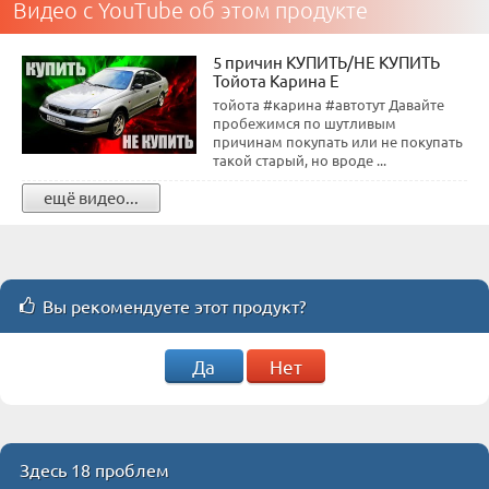
Видео с YouTube об этом продукте
5 причин КУПИТЬ/НЕ КУПИТЬ
Тойота Карина Е
тойота #карина #автотут Давайте
пробежимся по шутливым
причинам покупать или не покупать
такой старый, но вроде ...
ещё видео...
Вы рекомендуете этот продукт?
Да
Нет
Здесь 18 проблем