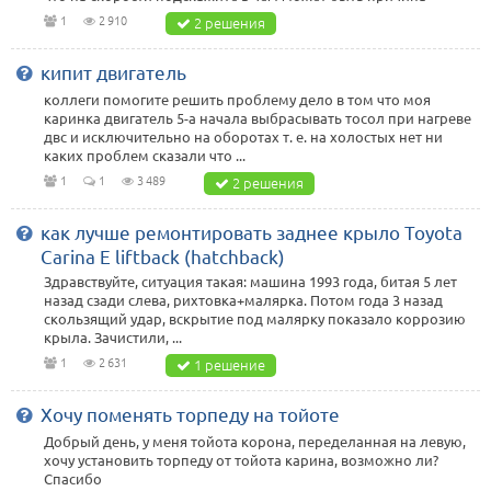
1
2 910
2 решения
кипит двигатель
коллеги помогите решить проблему дело в том что моя
каринка двигатель 5-а начала выбрасывать тосол при нагреве
двс и исключительно на оборотах т. е. на холостых нет ни
каких проблем сказали что ...
1
1
3 489
2 решения
как лучше ремонтировать заднее крыло Toyota
Carina E liftback (hatchback)
Здравствуйте, ситуация такая: машина 1993 года, битая 5 лет
назад сзади слева, рихтовка+малярка. Потом года 3 назад
скользящий удар, вскрытие под малярку показало коррозию
крыла. Зачистили, ...
1
2 631
1 решение
Хочу поменять торпеду на тойоте
Добрый день, у меня тойота корона, переделанная на левую,
хочу установить торпеду от тойота карина, возможно ли?
Спасибо