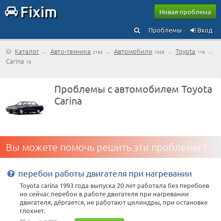
Fixim
Новая проблема
Проблемы
Вход
Каталог
→
Авто-техника
→
Автомобили
→
Toyota
→
2163
1028
119
Carina
18
Проблемы с автомобилем Toyota
Carina
Вы можете помочь решить эти проблемы ?
перебои работы двигателя при нагревании
Toyota carina 1993 года выпуска 20 лет работала без перебоев
но сейчас перебои в работе двигателя при нагревании
двигателя, дёргается, не работают цилиндры, при остановке
глохнет.