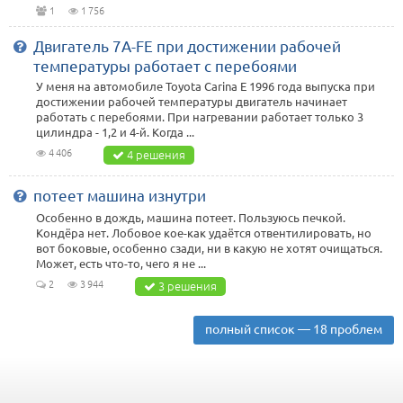
1
1 756
Двигатель 7A-FE при достижении рабочей
температуры работает с перебоями
У меня на автомобиле Toyota Carina Е 1996 года выпуска при
достижении рабочей температуры двигатель начинает
работать с перебоями. При нагревании работает только 3
цилиндра - 1,2 и 4-й. Когда ...
4 406
4 решения
потеет машина изнутри
Особенно в дождь, машина потеет. Пользуюсь печкой.
Кондёра нет. Лобовое кое-как удаётся отвентилировать, но
вот боковые, особенно сзади, ни в какую не хотят очищаться.
Может, есть что-то, чего я не ...
2
3 944
3 решения
полный список — 18 проблем