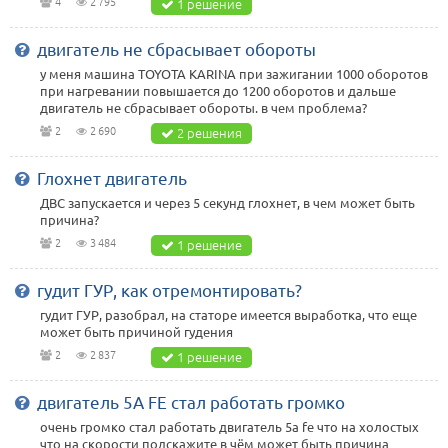
4
2 795
1 решение
двигатель не сбрасывает обороты
у меня машина TOYOTA KARINA при зажигании 1000 оборотов
при нагревании повышается до 1200 оборотов и дальше
двигатель не сбрасывает обороты. в чем проблема?
2
2 690
2 решения
Глохнет двигатель
ДВС запускается и через 5 секунд глохнет, в чем может быть
причина?
2
3 484
1 решение
гудит ГУР, как отремонтировать?
гудит ГУР, разобрал, на статоре имеется выработка, что еще
может быть причиной гудения
2
2 837
1 решение
двигатель 5A FE стал работать громко
очень громко стал работать двигатель 5a fe что на холостых
что на скорости подскажите в чём может быть причина