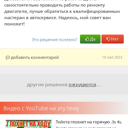
самостоятельно проводить работы по ремонту
двигателя, лучше обратиться к квалифицированным
мастерам в автосервисе. Надеюсь, мой совет вам
поможет!
Да
Нет
Это решение полезно?
добавить комментарий
10 мая 2023
другие решения
ожидаются
…
Видео с YouTube на эту тему
Тойота глохнет на горячую .3s 4s.
Toyota глохнет на ходу глохнет на