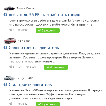
Toyota Carina
двигатель 5A FE стал работать громко
очень громко стал работать двигатель 5a fe что на холостых
что на скорости подскажите в чём может быть причина
1
2 910
2 решения
ВАЗ 2109
Сильно греется двигатель
У меня на «девятке» сильно греется двигатель. Пару раз даже
закипел. Уровень тосола проверил. Все в норме. Заменил
термостат и поставил новые ...
8
1
8 596
4 решения
Peugeot 406
Стал троить двигатель
У меня на Пежо-406 неожиданно затроил двигатель. В первую
очередь поменял свечи. Эффект – ноль. На станции
диагностики сказали, что надо менять две ...
1
3 512
2 решения