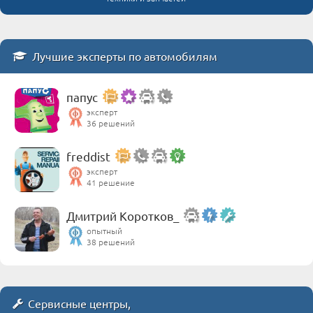
Лучшие эксперты по автомобилям
папус
эксперт
36 решений
freddist
эксперт
41 решение
Дмитрий Коротков_
опытный
38 решений
Сервисные центры,