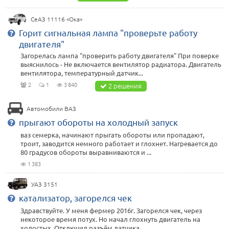
СеАЗ 11116 «Ока»
Горит сигнальная лампа "проверьте работу
двигателя"
Загорелась лампа "проверить работу двигателя" При поверке
выяснилось - Не включается вентилятор радиатора. Двигатель
вентилятора, температурный датчик...
2
1
3 840
2 решения
Автомобили ВАЗ
прыгают обороты на холодный запуск
ваз семерка, начинают прыгать обороты или пропадают,
троит, заводится немного работает и глохнет. Нагревается до
80 градусов обороты выравниваются и ...
1 383
УАЗ 3151
катализатор, загорелся чек
Здравствуйте. У меня фермер 2016г. Загорелся чек, через
некоторое время потух. Но начал глохнуть двигатель на
холостых. Отключил разъём датчика ...