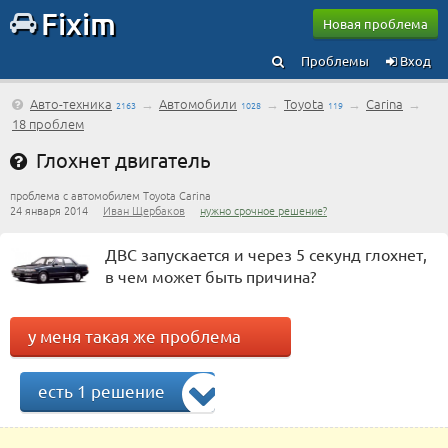
Fixim
Новая проблема
Проблемы
Вход
Авто-техника
→
Автомобили
→
Toyota
→
Carina
→
2163
1028
119
18 проблем
Глохнет двигатель
проблема с автомобилем Toyota Carina
24 января 2014
Иван Щербаков
нужно срочное решение?
ДВС запускается и через 5 секунд глохнет,
в чем может быть причина?
у меня такая же проблема
есть 1 решение