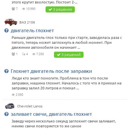
этого крутит вхолостую. Постоит 2-...
7
10 990
3 решения
ВАЗ 2106
двигатель глохнет
Раньше двигатель глох только при старте, заводилась раза с
пятого, теперь может заглохнуть в любой момент. При
движении автомобиля он начинает ...
1
4
7 200
5 решений
Глохнет двигатель после заправки
Люди кто знает помогите. Проблема в том что после
заправки, машина глохнет. Началось с того что я приехал на
заправку залил 20 литров и поехал ...
2 090
Chevrolet Lanos
заливает свечи, двигатель глохнет
Заведу через несколько секунд заглохнет свечи заливает,
меняю свечи повторяется то же самое