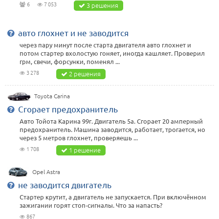
6
7 053
3 решения
авто глохнет и не заводится
через пару минут после старта двигателя авто глохнет и
потом стартер вхолостую гоняет, иногда кашляет. Проверил
грм, свечи, форсунки, поменял ...
3 278
2 решения
Toyota Carina
Сгорает предохранитель
Авто Тойота Карина 99г. Двигатель 5а. Сгорает 20 амперный
предохранитель. Машина заводится, работает, трогается, но
через 5 метров глохнет, проверяешь ...
1 708
1 решение
Opel Astra
не заводится двигатель
Стартер крутит, а двигатель не запускается. При включённом
зажигании горят стоп-сигналы. Что за напасть?
867