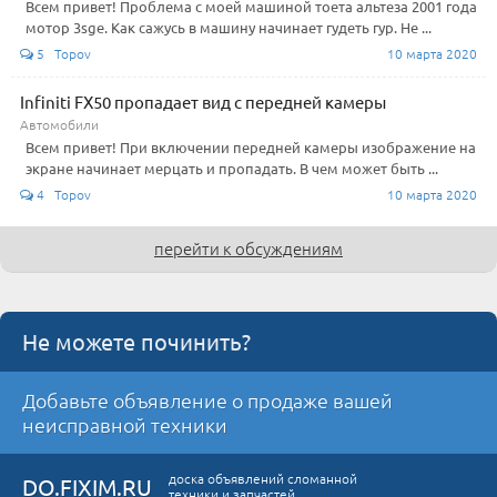
Всем привет! Проблема с моей машиной тоета альтеза 2001 года
мотор 3sge. Как сажусь в машину начинает гудеть гур. Не ...
5 Topov
10 марта 2020
Infiniti FX50 пропадает вид с передней камеры
Автомобили
Всем привет! При включении передней камеры изображение на
экране начинает мерцать и пропадать. В чем может быть ...
4 Topov
10 марта 2020
перейти к обсуждениям
Не можете починить?
Добавьте объявление о продаже вашей
неисправной техники
доска объявлений сломанной
DO.FIXIM.RU
техники и запчастей