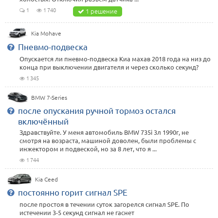
1
1 740
1 решение
Kia Mohave
Пневмо-подвеска
Опускается ли пневмо-подвеска Киа махав 2018 года на низ до
конца при выключении двигателя и через сколько секунд?
1 345
BMW 7-Series
после опускания ручной тормоз остался
включённый
Здравствуйте. У меня автомобиль BMW 735i 3л 1990г, не
смотря на возраста, машиной доволен, были проблемы с
инжектором и подвеской, но за 8 лет, что я ...
1 744
Kia Ceed
постоянно горит сигнал SPE
после простоя в течении суток загорелся сигнал SPE. По
истечении 3-5 секунд сигнал не гаснет