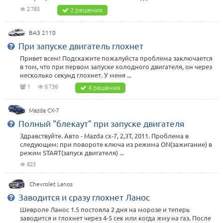
2 785
2 решения
ВАЗ 2110
При запуске двигатель глохнет
Привет всем! Подскажите пожалуйста проблема заключается
в том, что при первом запуске холодного двигателя, он через
несколько секунд глохнет. У меня ...
1
6 736
4 решения
Mazda CX-7
Полный "блекаут" при запуске двигателя
Здравствуйте. Авто - Mazda cx-7, 2,3T, 2011. Проблема в
следующем: при повороте ключа из режима ON(зажигание) в
режим START(запуск двигателя) ...
823
Chevrolet Lanos
Заводится и сразу глохнет Ланос
Шевроле Ланос 1.5 постояла 2 дня на морозе и теперь
заводится и глохнет через 4-5 сек или когда жму на газ. После