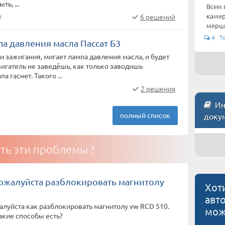
ь, ...
Всем 
камер
6 решений
0
мерца
4 To
а давления масла Пассат Б3
 зажигания, мигает лампа давления масла, и будет
вигатель не заведёшь, как только заводишь
а гаснет. Такого ...
2 решения
Инс
полный список
доку
ть эти проблемы ?
ожалуйста разблокировать магнитолу
Хот
авт
луйста как разблокировать магнитолу vw RCD 510.
мож
акие способы есть?