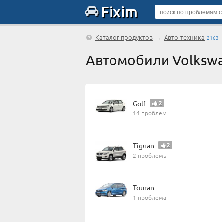
Fixim
Каталог продуктов
→
Авто-техника
2163
Автомобили Volksw
Golf
2
14 проблем
Tiguan
2
2 проблемы
Touran
1 проблема