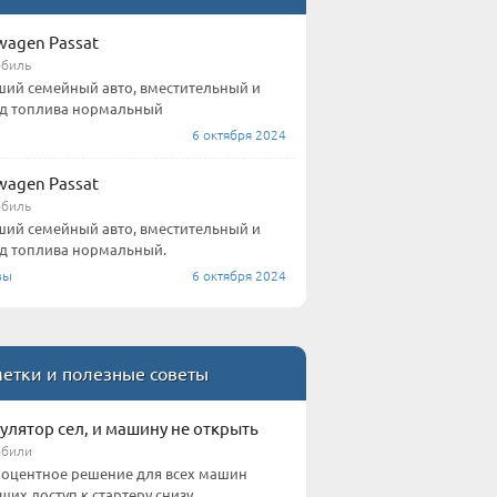
wagen Passat
биль
ий семейный авто, вместительный и
д топлива нормальный
6 октября 2024
wagen Passat
биль
ий семейный авто, вместительный и
д топлива нормальный.
зы
6 октября 2024
етки и полезные советы
улятор сел, и машину не открыть
обили
оцентное решение для всех машин
их доступ к стартеру снизу.