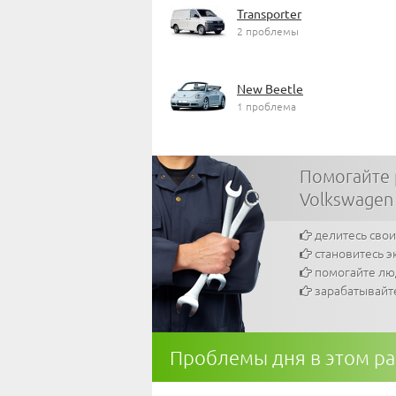
Transporter
2 проблемы
New Beetle
1 проблема
Помогайте
Volkswagen
делитесь сво
становитесь э
помогайте л
зарабатывайт
Проблемы дня в этом р