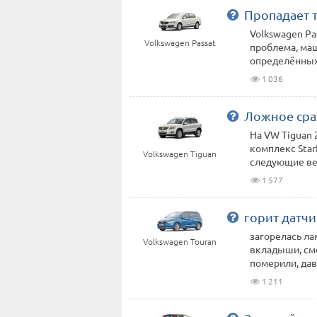
Пропадает т
Volkswagen Pas
Volkswagen Passat
проблема, маш
определённых о
1 036
Ложное сра
На VW Tiguan 
комплекс Star
Volkswagen Tiguan
следующие вещ
1 577
горит датч
загорелась ла
Volkswagen Touran
вкладыши, сме
померили, давл
1 211