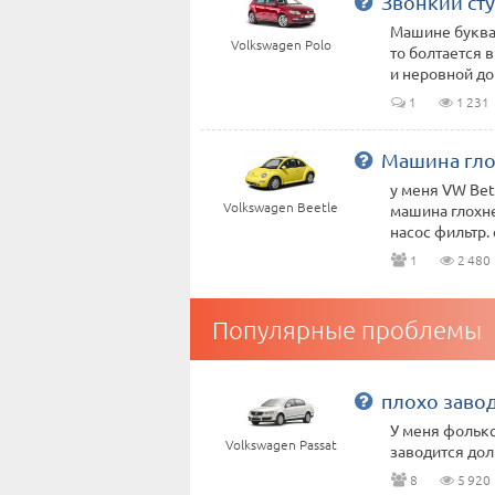
Звонкий сту
Машине буквал
Volkswagen Polo
то болтается 
и неровной дор
1
1 231
Машина гло
у меня VW Betl
Volkswagen Beetle
машина глохне
насос фильтр. 
1
2 480
Популярные проблемы
плохо заво
У меня фолькс
Volkswagen Passat
заводится дол
8
5 920