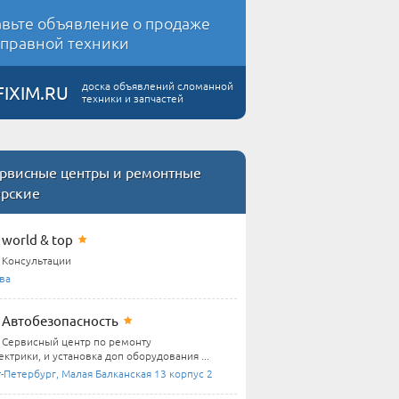
вьте объявление о продаже
правной техники
доска объявлений сломанной
FIXIM.RU
техники и запчастей
рвисные центры и ремонтные
ерские
world & top
Консультации
ва
Автобезопасность
Сервисный центр по ремонту
ктрики, и установка доп оборудования ...
-Петербург, Малая Балканская 13 корпус 2