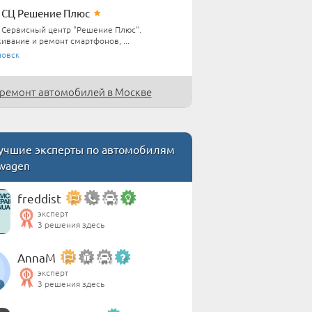
СЦ Решение Плюс
Сервисный центр "Решение Плюс".
ивание и ремонт смартфонов, ...
новск
ремонт автомобилей в Москве
чшие эксперты по автомобилям
swagen
freddist
эксперт
3 решения здесь
AnnaM
эксперт
3 решения здесь