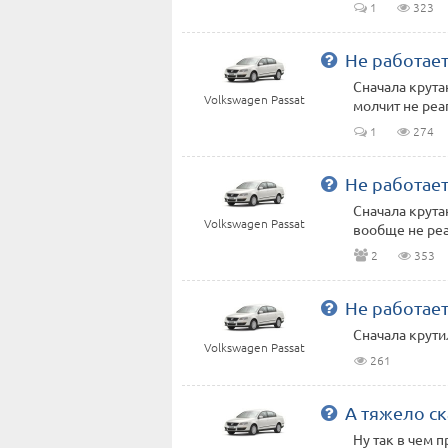
1
323
Не работает
Сначала крутан
Volkswagen Passat
молчит не реа
1
274
Не работает
Сначала крутан
Volkswagen Passat
вообще не реа
2
353
Не работает
Сначала крутил
Volkswagen Passat
261
А тяжело ск
Ну так в чем п