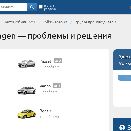
в этом
разделе
→
Автомобили
→
Volkswagen
/
другие производители
1028
67
agen — проблемы и решения
Здес
Passat
2
Volk
36 проблем
Ре
Vento
1
6 проблем
Beetle
1 проблема
З