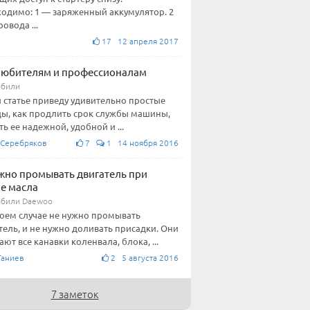
одимо: 1 — заряженный аккумулятор. 2
овода ...
17 12 апреля 2017
любителям и профессионалам
обили
й статье приведу удивительно простые
ы, как продлить срок службы машины,
ть ее надежной, удобной и ...
 Серебряков
7
1 14 ноября 2016
жно промывать двигатель при
е масла
били Daewoo
коем случае не нужно промывать
тель, и не нужно доливать присадки. Они
ают все канавки коленвала, блока, ...
Ганиев
2 5 августа 2016
7 заметок