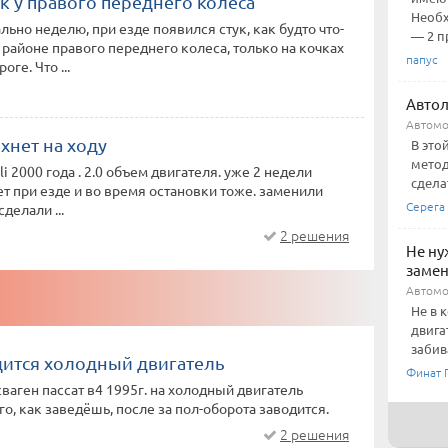
к у правого переднего колеса
Необх
ьно неделю, при езде появился стук, как будто что-
— 2 пр
в районе правого переднего колеса, только на кочках
папус
оге. Что ...
Авто
Автом
хнет на ходу
В это
метод
i 2000 года . 2.0 объем двигателя. уже 2 недели
сдела
т при езде и во время остановки тоже. заменили
Серега
сделали ...
2 решения
Не ну
замен
Автомо
Не в 
двига
забив
дится холодный двигатель
Финат 
ваген пассат в4 1995г. на холодный двигатель
го, как заведёшь, после за пол-оборота заводится.
2 решения