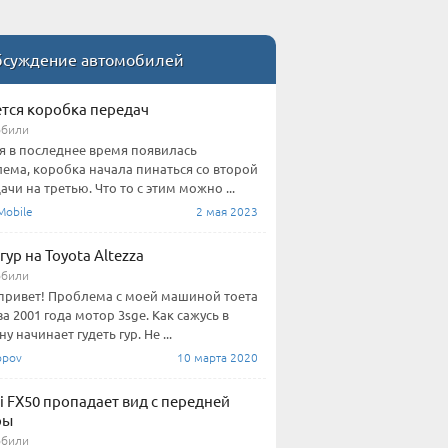
суждение автомобилей
тся коробка передач
обили
я в последнее время появилась
ема, коробка начала пинаться со второй
ачи на третью. Что то с этим можно ...
obile
2 мая 2023
гур на Toyota Altezza
обили
привет! Проблема с моей машиной тоета
за 2001 года мотор 3sge. Как сажусь в
 начинает гудеть гур. Не ...
pov
10 марта 2020
iti FX50 пропадает вид с передней
ры
обили