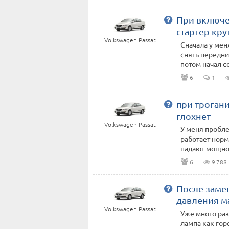
При включе
стартер кру
Volkswagen Passat
Сначала у мен
снять передни
потом начал со
6
1
при трогани
глохнет
Volkswagen Passat
У меня пробле
работает нор
падают мощност
6
9 788
После заме
давления м
Volkswagen Passat
Уже много раз
лампа как горе