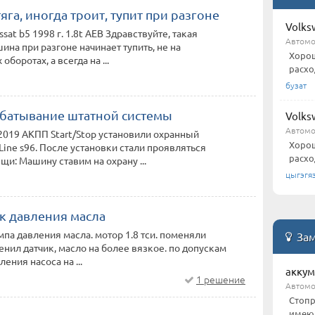
яга, иногда троит, тупит при разгоне
Volks
sat b5 1998 г. 1.8t AEB Здравствуйте, такая
Автомо
ина при разгоне начинает тупить, не на
Хорош
боротах, а всегда на ...
расхо
бузат
батывание штатной системы
Volks
Автомо
2019 АКПП Start/Stop установили охранный
Хорош
Line s96. После установки стали проявляться
расхо
и: Машину ставим на охрану ...
цыгэгя
ик давления масла
мпа давления масла. мотор 1.8 тси. поменяли
Зам
нил датчик, масло на более вязкое. по допускам
ения насоса на ...
аккум
1 решение
Автом
Стопр
имеющ