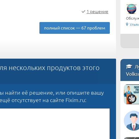
1 решение
Обслуж
Улья
полный список — 67 проблем
Лу
ля нескольких продуктов этого
Volk
бы найти её решение, или опишите вашу
щё отсутствует на сайте Fixim.ru: