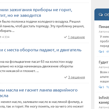
нии зажигания приборы не горит,
Об
тит, но не заводится
я было поломка подачи холодного воздуха. Решил
й панель, чтоб достать торпеду. Эту проблему решил,
Пинае
бирать ...
Автом
У мен
1 решение
4 334
пробл
перед
и с места обороты падают, и двигатель
6 4M
ма на фольцвагене пасат б3 на холостом ходу
Гудит 
мально но когда начинаешь движение обороты
Автом
и никакой и глохнет. ...
Всем 
альте
3 решения
машину
5 To
ны масла не гаснет лампа аварийного
асла
Infin
 менял масло, заливали масло в масляной фильтр, а
каме
ла, так и горит. Не могу понять, из-за чего это может
Автом