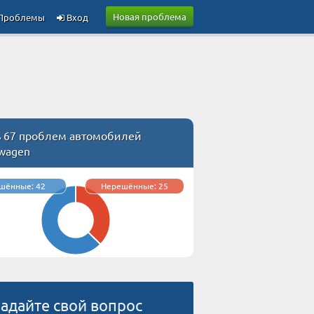
Новая проблема
Проблемы
Вход
ь 67 проблем автомобилей
swagen
шённые: 42
Нерешённые: 25
адайте свой вопрос