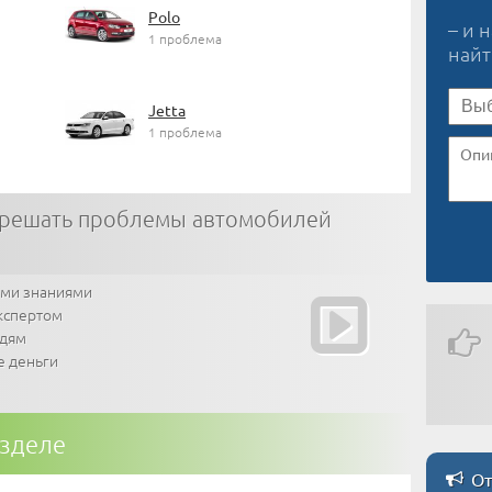
Polo
– и 
1 проблема
най
Jetta
1 проблема
 решать проблемы автомобилей
ими знаниями
кспертом
юдям
е деньги
азделе
От