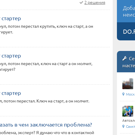
2 решения
Доба
неис
 стартер
ул, потом перестал крутить, ключ на старт, а он
DO.
гирует.
 стартер
Се
ул, потом перестал, ключ на старт а он молчит,
маст
гирует?
 стартер
Моск
, потом перестал. Ключ на старт, а он молчит.
Автоэле
азать в чем заключается проблема?
Санкт
роблема, эксперт? Я думаю что что в контактной