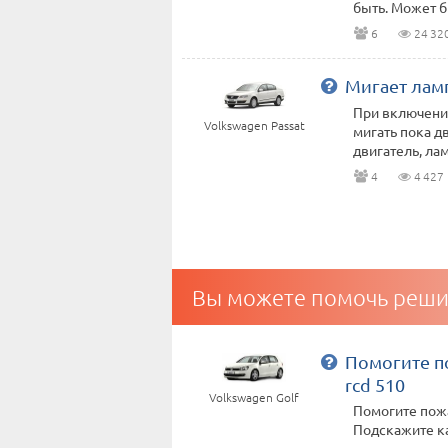
быть. Может быт
6
24 32
Мигает ламп
При включении
Volkswagen Passat
мигать пока д
двигатель, ламп
4
4 427
Вы можете помочь реши
Помогите п
rcd 510
Volkswagen Golf
Помогите пожа
Подскажите к